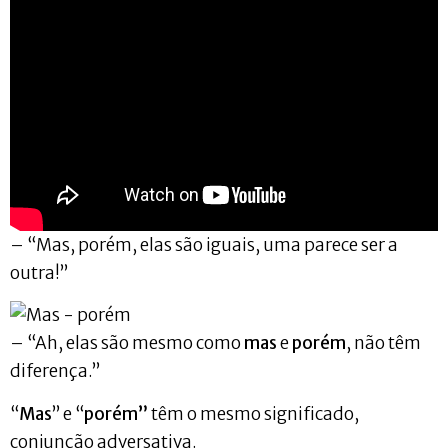
– “Mas, porém, elas são iguais, uma parece ser a
outra!”
– “Ah, elas são mesmo como
mas
e
porém
, não têm
diferença.”
“
Mas
” e “
porém”
têm o mesmo significado,
conjunção adversativa.