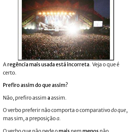
A
regência mais usada está incorreta
. Veja o que é
certo.
Prefiro assim do que assim?
Não, prefiro assim
a
assim.
O verbo preferir não comporta o comparativo
do que
,
mas sim, a preposição
a
.
O verbo que não pede o
mais
nem
menos
não