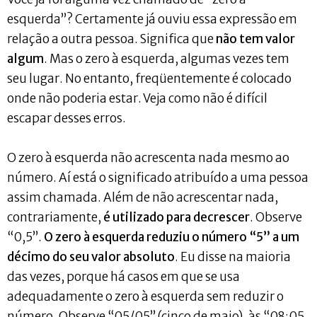
esquerda”? Certamente já ouviu essa expressão em
relação a outra pessoa. Significa que
não tem valor
algum
. Mas o zero à esquerda, algumas vezes tem
seu lugar. No entanto, freqüentemente é colocado
onde não poderia estar. Veja como não é difícil
escapar desses erros.
O zero à esquerda não acrescenta nada mesmo ao
número. Aí está o significado atribuído a uma pessoa
assim chamada. Além de não acrescentar nada,
contrariamente,
é utilizado para decrescer
. Observe
“0,5”.
O zero à esquerda reduziu o número “5” a um
décimo do seu valor absoluto
. Eu disse na maioria
das vezes, porque há casos em que se usa
adequadamente o zero à esquerda sem reduzir o
número. Observe “05/05” (cinco de maio), às “08:05