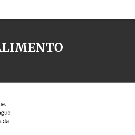
 ALIMENTO
ue.
ngue
a da