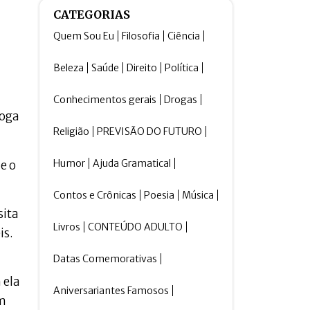
CATEGORIAS
Quem Sou Eu
Filosofia
Ciência
Beleza
Saúde
Direito
Política
Conhecimentos gerais
Drogas
roga
Religião
PREVISÃO DO FUTURO
Humor
Ajuda Gramatical
e o
Contos e Crônicas
Poesia
Música
sita
Livros
CONTEÚDO ADULTO
is.
Datas Comemorativas
 ela
Aniversariantes Famosos
em