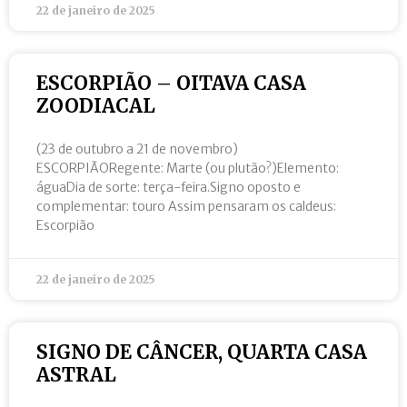
22 de janeiro de 2025
ESCORPIÃO – OITAVA CASA
ZOODIACAL
(23 de outubro a 21 de novembro)
ESCORPIÃORegente: Marte (ou plutão?)Elemento:
águaDia de sorte: terça-feira.Signo oposto e
complementar: touro Assim pensaram os caldeus:
Escorpião
22 de janeiro de 2025
SIGNO DE CÂNCER, QUARTA CASA
ASTRAL