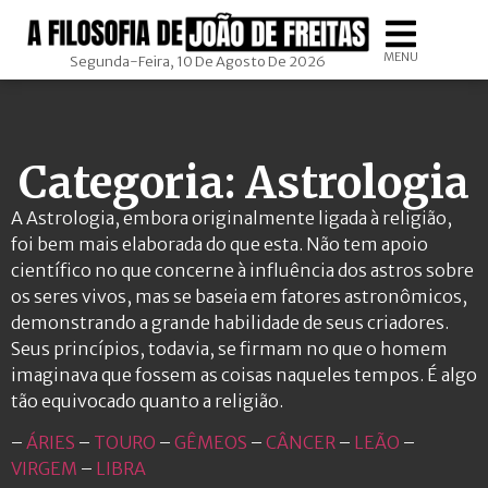
MENU
Segunda-Feira, 10 De Agosto De 2026
Categoria: Astrologia
A Astrologia, embora originalmente ligada à religião,
foi bem mais elaborada do que esta. Não tem apoio
científico no que concerne à influência dos astros sobre
os seres vivos, mas se baseia em fatores astronômicos,
demonstrando a grande habilidade de seus criadores.
Seus princípios, todavia, se firmam no que o homem
imaginava que fossem as coisas naqueles tempos. É algo
tão equivocado quanto a religião.
–
ÁRIES
–
TOURO
–
GÊMEOS
–
CÂNCER
–
LEÃO
–
VIRGEM
–
LIBRA