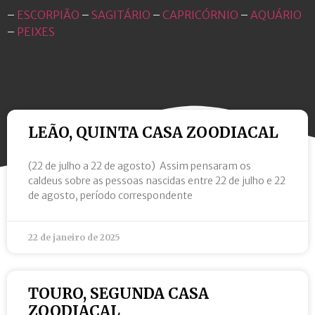
–
ESCORPIÃO
–
SAGITÁRIO
–
CAPRICÓRNIO
–
AQUÁRIO
–
PEIXES
LEÃO, QUINTA CASA ZOODIACAL
(22 de julho a 22 de agosto) Assim pensaram os
caldeus sobre as pessoas nascidas entre 22 de julho e 22
de agosto, período correspondente
22 de janeiro de 2025
TOURO, SEGUNDA CASA
ZOODIACAL