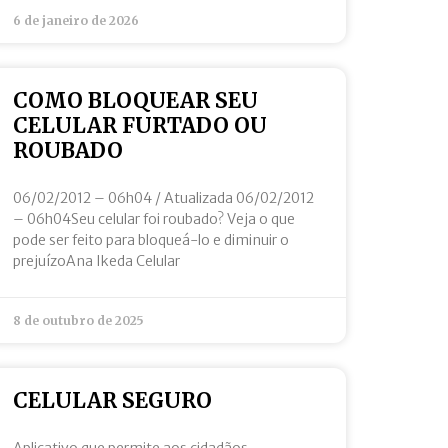
6 de janeiro de 2026
COMO BLOQUEAR SEU
CELULAR FURTADO OU
ROUBADO
06/02/2012 – 06h04 / Atualizada 06/02/2012
– 06h04Seu celular foi roubado? Veja o que
pode ser feito para bloqueá-lo e diminuir o
prejuízoAna Ikeda Celular
8 de outubro de 2025
CELULAR SEGURO
Aplicativo que permite aos cidadãos