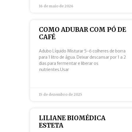
16 de maio de 2026
COMO ADUBAR COM PÓ DE
CAFÉ
Adubo Líquido Misturar 5-6 colheres de borra
para 1 litro de água. Deixar descansar por 1 a 2
dias para fermentar e liberar os
nutrientes.Usar
15 de dezembro de 2025
LILIANE BIOMÉDICA
ESTETA