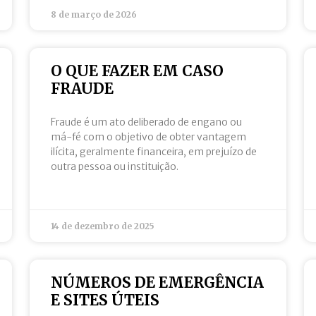
8 de março de 2026
O QUE FAZER EM CASO
FRAUDE
Fraude é um ato deliberado de engano ou
má-fé com o objetivo de obter vantagem
ilícita, geralmente financeira, em prejuízo de
outra pessoa ou instituição.
14 de dezembro de 2025
NÚMEROS DE EMERGÊNCIA
E SITES ÚTEIS