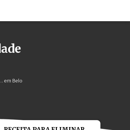
dade
 … em Belo
RECEITA PARA ELIMINAR