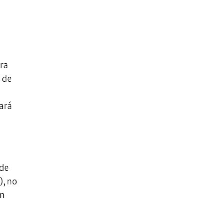
ora
 de
ará
 de
), no
m