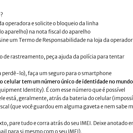
r?
a operadora e solicite o bloqueio da linha
do aparelho) na nota fiscal do aparelho
ssine um Termo de Responsabilidade na loja da operado
 de rastreamento, peça ajuda da polícia para tentar
a perdê-lo), faça um seguro para o smartphone
ho celular tem um número único de identidade no mundo
uipment Identity). É com esse número que é possível
e está, geralmente, atrás da bateria do celular (impossí
 fiscal (que você guardou em alguma gaveta e nem sabe m
exto, pare tudo e corra atrás do seu IMEI. Deixe anotado 
mail para si mesmo com o seu IMEI).