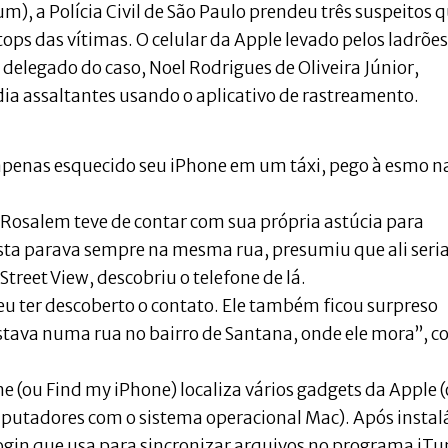
), a Polícia Civil de São Paulo prendeu três suspeitos 
ps das vítimas. O celular da Apple levado pelos ladrões
 delegado do caso, Noel Rodrigues de Oliveira Júnior,
ndia assaltantes usando o aplicativo de rastreamento.
a apenas esquecido seu iPhone em um táxi, pego à esmo n
 Rosalem teve de contar com sua própria astúcia para
ista parava sempre na mesma rua, presumiu que ali seria
treet View, descobriu o telefone de lá.
 eu ter descoberto o contato. Ele também ficou surpreso
stava numa rua no bairro de Santana, onde ele mora”, c
e (ou Find my iPhone) localiza vários gadgets da Apple (
omputadores com o sistema operacional Mac). Após instal
login que usa para sincronizar arquivos no programa iTu