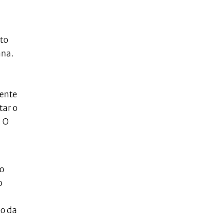
nto
ana.
mente
tar o
. O
ao
o
do da