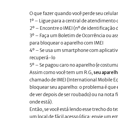
O que fazer quando você perde seu celula
1º – Ligue para a central de atendimento d
2º – Encontre o IMEI (nº de identificação 
3º – Faça um Boletim de Ocorrência ou a
para bloquear o aparelho com IMEI
4º – Se usa um smartphone com aplicativo
recuperá-lo
5º – Se pagou caro no aparelho (e costum
Assim como você tem um R.G,
seu aparel
chamado de IMEI (International Mobile Eq
bloquear seu aparelho: o problema é que el
de ver depois de ser roubado) ou na nota
onde está).
Então, se você está lendo esse trecho do t
um local de fácil acesso (dica: envie um e