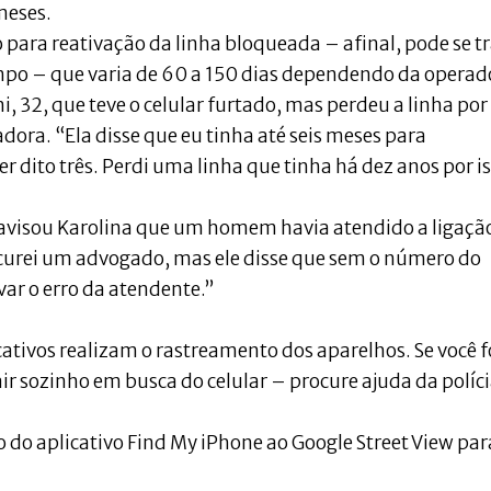
meses.
o para reativação da linha bloqueada – afinal, pode se t
po – que varia de 60 a 150 dias dependendo da operad
ni, 32, que teve o celular furtado, mas perdeu a linha po
ora. “Ela disse que eu tinha até seis meses para
er dito três. Perdi uma linha que tinha há dez anos por is
avisou Karolina que um homem havia atendido a ligaçã
ocurei um advogado, mas ele disse que sem o número do
var o erro da atendente.”
tivos realizam o rastreamento dos aparelhos. Se você f
r sozinho em busca do celular – procure ajuda da políci
 do aplicativo Find My iPhone ao Google Street View par