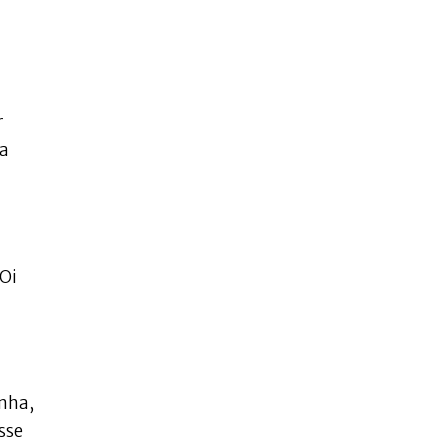
r
na
 Oi
inha,
sse