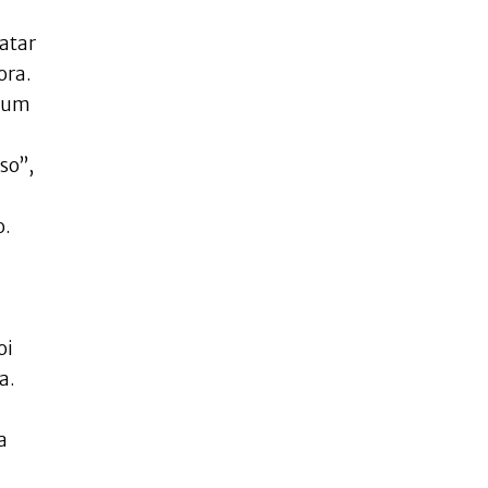
ratar
ora.
r um
so”,
o.
oi
a.
a