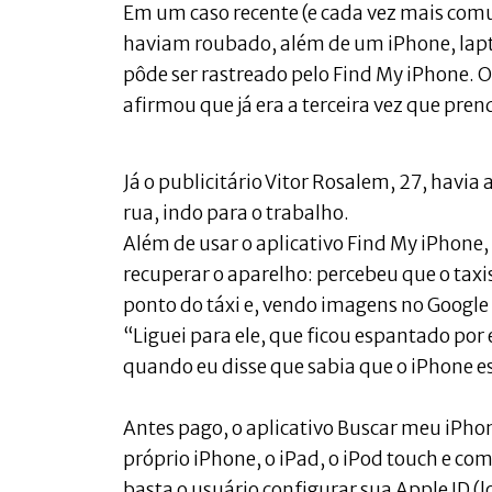
Em um caso recente (e cada vez mais comum
haviam roubado, além de um iPhone, lapto
pôde ser rastreado pelo Find My iPhone. O
afirmou que já era a terceira vez que pre
Já o publicitário Vitor Rosalem, 27, havi
rua, indo para o trabalho.
Além de usar o aplicativo Find My iPhone,
recuperar o aparelho: percebeu que o tax
ponto do táxi e, vendo imagens no Google S
“Liguei para ele, que ficou espantado por
quando eu disse que sabia que o iPhone e
Antes pago, o aplicativo Buscar meu iPhon
próprio iPhone, o iPad, o iPod touch e c
basta o usuário configurar sua Apple ID (