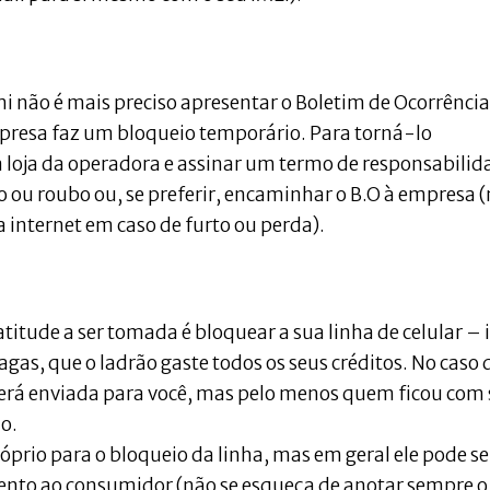
i não é mais preciso apresentar o Boletim de Ocorrência
mpresa faz um bloqueio temporário. Para torná-lo
loja da operadora e assinar um termo de responsabilid
 ou roubo ou, se preferir, encaminhar o B.O à empresa 
la internet em caso de furto ou perda).
titude a ser tomada é bloquear a sua linha de celular – 
gas, que o ladrão gaste todos os seus créditos. No caso 
será enviada para você, mas pelo menos quem ficou com
o.
rio para o bloqueio da linha, mas em geral ele pode se
imento ao consumidor (não se esqueça de anotar sempre o