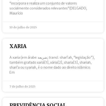
“incorpora e realiza um conjunto de valores
socialmente considerados relevantes“(DELGADO,
Maurício
10 de julho de 2025
XARIA
A xaria (em árabe: شريعة; transl.: sharīʿah, “legislação”),
também grafado xariá[1], xária[2], sharia[3], shariah,
shari’a ou syariah, é o nome dado ao direito islâmico.
Em
7 de julho de 2025
PREVIDÊNCIA SOCIAL