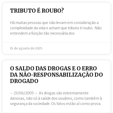
TRIBUTO É ROUBO?
Há muitas pessoas que não levam em consideração a
complexidade da vida e acham que tributo é roubo. Não
entendem a função tão necessária dos
15 de agosto de 2025
O SALDO DAS DROGAS E O ERRO
DA NÃO-RESPONSABILIZAÇÃO DO
DROGADO
– 23/06/2005 – As drogas são extremamente
danosas, não só à saúde dos usuários, como também à
segurança da sociedade. Os fatos estão aí como prova.