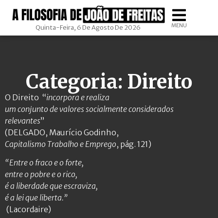
MENU
Quinta-Feira, 6 De Agosto De 2026
Categoria: Direito
O Direito “
incorpora e realiza
um conjunto de valores socialmente considerados
relevantes
”
(DELGADO, Maurício Godinho,
Capitalismo Trabalho e Emprego
, pág. 121)
“Entre o fraco e o forte,
entre o pobre e o rico,
é a liberdade que escraviza,
é a lei que liberta.”
(Lacordaire)