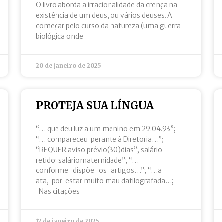
O livro aborda a irracionalidade da crença na
existência de um deus, ou vários deuses. A
começar pelo curso da natureza (uma guerra
biológica onde
20 de janeiro de 2025
PROTEJA SUA LÍNGUA
“… que deu luz a um menino em 29.04.93”;
“… compareceu perante à Diretoria…”;
“REQUER:aviso prévio(30)dias”; salário-
retido; saláriomaternidade”; “…
conforme dispõe os artigos…”; “…a
ata, por estar muito mau datilografada…;
Nas citações
17 de janeiro de 2025