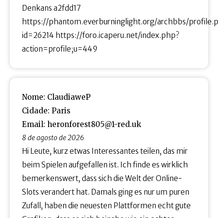
Denkans a2fdd17
https://phantom.everburninglight.org/archbbs/profile.
id=26214 https://foro.icaperu.net/index.php?
action=profile;u=449
Nome: ClaudiaweP
Cidade: Paris
Email:
heronforest805@1-red.uk
8 de agosto de 2026
Hi Leute, kurz etwas Interessantes teilen, das mir
beim Spielen aufgefallen ist. Ich finde es wirklich
bemerkenswert, dass sich die Welt der Online-
Slots verandert hat. Damals ging es nur um puren
Zufall, haben die neuesten Plattformen echt gute