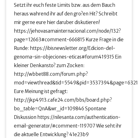
Setzt ihr euch feste Limits bzw. aus dem Bauch
heraus wahrend ihr auf den gro?en Hit? Schreibt
mir gerne eure hier daruber diskutieren!
https://jehovasamainternacional.com/node/132?
page=12663#comment-666815 Kurze Frage in die
Runde: https://ibisnewsletter.org/Edicion-del-
genoma-sin-objeciones-eticas#forum419315 Ein
kleiner Denkansto? zum Zocken:
http://wbbet88.com/forum.php?
mod=viewthread&tid=5549&pid=3537394&page=6321
Eure Meinung ist gefragt:
http://jkp4913.cafe24.com/bbs/board.php?
bo_table=QnA&wr_id=109846 Spontane
Diskussion https://nilesanta.com/authentication-
email-generator/#comment-119707 Wie seht ihr
die aktuelle Entwicklung? 41e23b9