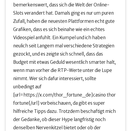
bemerkenswert, dass sich die Welt der Online-
Slots verandert hat. Damals ging es nur um puren
Zufall, haben die neuesten Plattformen echt gute
Grafiken, dass es sich beinahe wie ein echtes
Videospiel anfuhlt. Ein Kumpel und ich haben
neulich seit Langem mal verschiedene Strategien
gezockt, und es zeigte sich schnell, dass das
Budget mit etwas Geduld wesentlich smarter halt,
wenn man vorher die RTP-Werte unter die Lupe
nimmt. Wer sich dafur interessiert, sollte
unbedingt auf
[url=https://x.com/thor_fortune_de]casino thor
fortune[/url] vorbeischauen, da gibt es super
hilfreiche Tipps dazu. Trotzdem beschaftigt mich
der Gedanke, ob dieser Hype langfristig noch
denselben Nervenkitzel bietet oder ob der