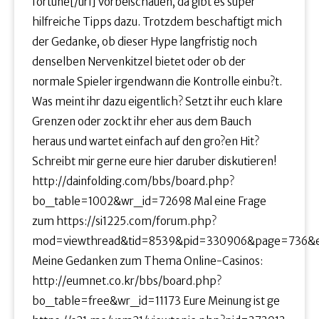
fortune[/url] vorbeischauen, da gibt es super
hilfreiche Tipps dazu. Trotzdem beschaftigt mich
der Gedanke, ob dieser Hype langfristig noch
denselben Nervenkitzel bietet oder ob der
normale Spieler irgendwann die Kontrolle einbu?t.
Was meint ihr dazu eigentlich? Setzt ihr euch klare
Grenzen oder zockt ihr eher aus dem Bauch
heraus und wartet einfach auf den gro?en Hit?
Schreibt mir gerne eure hier daruber diskutieren!
http://dainfolding.com/bbs/board.php?
bo_table=1002&wr_id=72698 Mal eine Frage
zum https://si1225.com/forum.php?
mod=viewthread&tid=8539&pid=330906&page=736&e
Meine Gedanken zum Thema Online-Casinos:
http://eumnet.co.kr/bbs/board.php?
bo_table=free&wr_id=11173 Eure Meinung ist ge