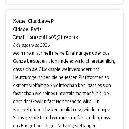
Nome: ClaudiaweP
Cidade: Paris
Email:
lotusquill605@1-red.uk
8 de agosto de 2026
Moin moin, schnell meine Erfahrungen uber das
Ganze beisteuern. Ich finde es wirklich erstaunlich,
dass sich die Glucksspielwelt verandert hat.
Heutzutage haben die neuesten Plattformen so
extrem vielfaltige Spielmechaniken, dass es sich
fast schon wie reines Entertainment anfuhlt, bei
dem der Gewinn fast Nebensache wird. Ein
Kumpel und ich haben neulich mal wieder einige
Spins gezockt, und wir mussten feststellen, dass
das Budget bei kluger Nutzung viel langer