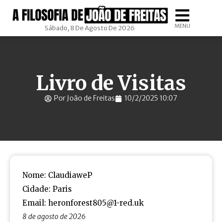
MENU
Sábado, 8 De Agosto De 2026
Livro de Visitas
Por João de Freitas
10/2/2025 10:07
Nome: ClaudiaweP
Cidade: Paris
Email:
heronforest805@1-red.uk
8 de agosto de 2026