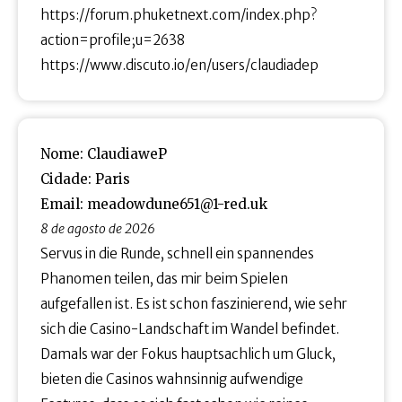
https://forum.phuketnext.com/index.php?
action=profile;u=2638
https://www.discuto.io/en/users/claudiadep
Nome: ClaudiaweP
Cidade: Paris
Email:
meadowdune651@1-red.uk
8 de agosto de 2026
Servus in die Runde, schnell ein spannendes
Phanomen teilen, das mir beim Spielen
aufgefallen ist. Es ist schon faszinierend, wie sehr
sich die Casino-Landschaft im Wandel befindet.
Damals war der Fokus hauptsachlich um Gluck,
bieten die Casinos wahnsinnig aufwendige