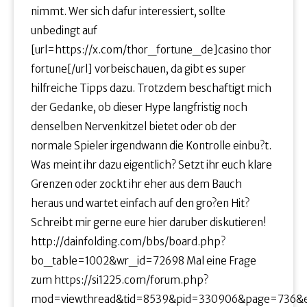
nimmt. Wer sich dafur interessiert, sollte
unbedingt auf
[url=https://x.com/thor_fortune_de]casino thor
fortune[/url] vorbeischauen, da gibt es super
hilfreiche Tipps dazu. Trotzdem beschaftigt mich
der Gedanke, ob dieser Hype langfristig noch
denselben Nervenkitzel bietet oder ob der
normale Spieler irgendwann die Kontrolle einbu?t.
Was meint ihr dazu eigentlich? Setzt ihr euch klare
Grenzen oder zockt ihr eher aus dem Bauch
heraus und wartet einfach auf den gro?en Hit?
Schreibt mir gerne eure hier daruber diskutieren!
http://dainfolding.com/bbs/board.php?
bo_table=1002&wr_id=72698 Mal eine Frage
zum https://si1225.com/forum.php?
mod=viewthread&tid=8539&pid=330906&page=736&e