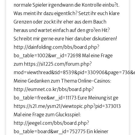
normale Spieler irgendwann die Kontrolle einbu?t.
Was meint ihr dazu eigentlich? Setzt ihr euch klare
Grenzen oder zockt ihr eher aus dem Bauch
heraus und wartet einfach auf den gro?en Hit?
Schreibt mir gerne eure hier daruber diskutieren!
http://dainfolding.com/bbs/board.php?
bo_table=1002&wr_id=72698 Mal eine Frage
zum https://si1225.com/forum.php?
mod=viewthread&tid=8539&pid=330906&page=736&e
Meine Gedanken zum Thema Online-Casinos:
http://eumnet.co.kr/bbs/board.php?
bo_table=free&wr_id=11173 Eure Meinung ist ge
https://s21.me/ysm21/viewtopic.php?pid=373013
Mal eine Frage zum Glucksspiel:
http://jeegel.com/bbs/board.php?
bo_table=board&wr_id=752775 Ein kleiner