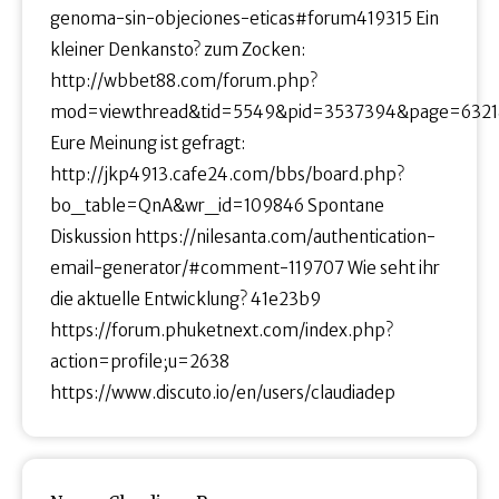
genoma-sin-objeciones-eticas#forum419315 Ein
kleiner Denkansto? zum Zocken:
http://wbbet88.com/forum.php?
mod=viewthread&tid=5549&pid=3537394&page=6321
Eure Meinung ist gefragt:
http://jkp4913.cafe24.com/bbs/board.php?
bo_table=QnA&wr_id=109846 Spontane
Diskussion https://nilesanta.com/authentication-
email-generator/#comment-119707 Wie seht ihr
die aktuelle Entwicklung? 41e23b9
https://forum.phuketnext.com/index.php?
action=profile;u=2638
https://www.discuto.io/en/users/claudiadep