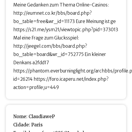
Meine Gedanken zum Thema Online-Casinos:
http://eumnet.co.kr/bbs/board.php?
bo_table=free&wr_id=11173 Eure Meinung ist ge
https://s21.me/ysm21/viewtopic.php?pid=373013
Mal eine Frage zum Glucksspiel:
http://jeegel.com/bbs/board.php?
bo_table=board&wr_id=752775 Ein kleiner
Denkans a2fdd17
https://phantom.everburninglight.org/archbbs/profile.
id=26214 https://foro.icaperu.net/index.php?
action=profile;u=449
Nome: ClaudiaweP
Cidade: Paris