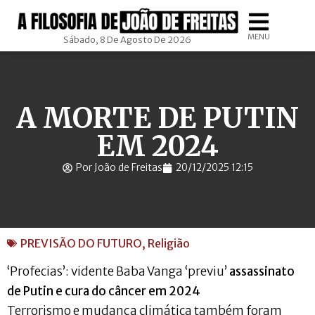
MENU
Sábado, 8 De Agosto De 2026
A MORTE DE PUTIN
EM 2024
Por João de Freitas
20/12/2025 12:15
PREVISÃO DO FUTURO
,
Religião
‘Profecias’: vidente Baba Vanga ‘previu’
assassinato
de Putin e cura do câncer em 2024
Terrorismo e mudança climática também foram