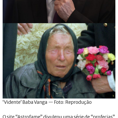
‘Vidente’ Baba Vanga — Foto: Reprodução
O site “Astrofame” divulgou uma série de “profecias”