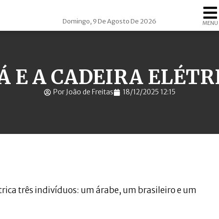
Domingo, 9 De Agosto De 2026
MENU
Á E A CADEIRA ELÉTR
Por João de Freitas
18/12/2025 12:15
rica três indivíduos: um árabe, um brasileiro e um