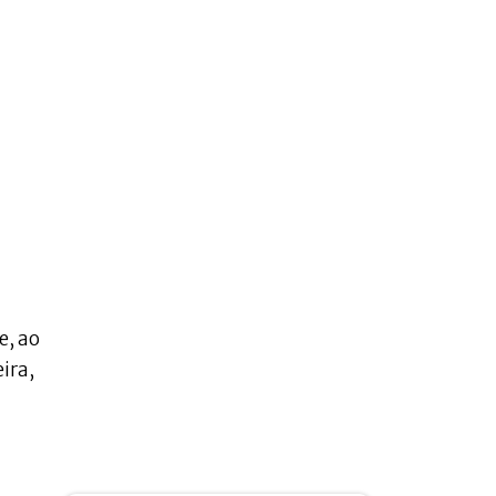
e, ao
ira,