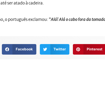
até ser atado à cadeira.
ão, o português exclamou: “
Alá! Alá o cabo fora da tomad
Facebook
Twitter
Pinterest