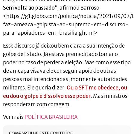
Sem volta ao passado
“, afirmou Barroso.
<https://g1.globo.com/politica/noticia/2021/09/07/
faz-ameaca-golpista-ao-supremo-em-discurso-
para-apoiadores-em-brasilia.ghtml>
Esse discurso já deixou bem clara a sua intenção de
golpe de Estado. Já estava premeditado tomar o
poder no caso de perder a eleição. Mas como esse tipo
de ameaça visava ele conseguir apoio de outras
pessoas mal intencionadas, mormente autoridades
militares. Ele queria dizer:
Ou o SFT me obedece, ou
eu dou o golpe e dissolvo esse poder
. Mas ministros
responderam com coragem.
Ver mais
POLÍTICA BRASILEIRA
COMPARTILHE ESTE CONTEÚDO: