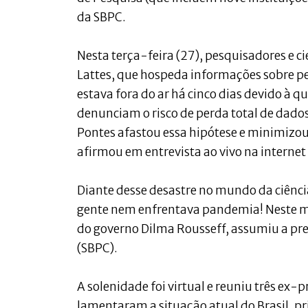
da SBPC.
Nesta terça-feira (27), pesquisadores e c
Lattes, que hospeda informações sobre pe
estava fora do ar há cinco dias devido à 
denunciam o risco de perda total de dado
Pontes afastou essa hipótese e minimizou
afirmou em entrevista ao vivo na internet
Diante desse desastre no mundo da ciência
gente nem enfrentava pandemia! Neste mê
do governo Dilma Rousseff, assumiu a pres
(SBPC).
A solenidade foi virtual e reuniu três ex
lamentaram a situação atual do Brasil, p