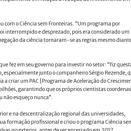
bou com o Ciência sem Fronteiras. “Um programa por
foi interrompido e desprezado, pois era considerado um
 negação da ciência tornaram-se as regras mesmo diant
que fez em seu governo para investir no setor: “fiz ques
, especialmente junto o companheiro Sérgio Rezende, 
ogia a criar um PAC [Programa de Aceleração do Crescime
bilhões, garantindo que os próprios cientistas coorden
Eu não esqueço nunca”.
ior e na descentralização regional das universidades,
sua formação profissional e criou o programa Ciência se
lsas no exterior, antes de ser encerrado em 2017.