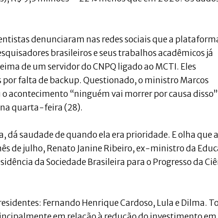
ientistas denunciaram nas redes sociais que a plataform
squisadores brasileiros e seus trabalhos acadêmicos já
queima de um servidor do CNPQ ligado ao MCTI. Eles
s por falta de backup. Questionado, o ministro Marcos
 o acontecimento “ninguém vai morrer por causa disso”
 na quarta-feira (28).
, dá saudade de quando ela era prioridade. E olha que 
s de julho, Renato Janine Ribeiro, ex-ministro da Edu
idência da Sociedade Brasileira para o Progresso da Ciê
-presidentes: Fernando Henrique Cardoso, Lula e Dilma. T
rincipalmente em relação à redução do investimento em