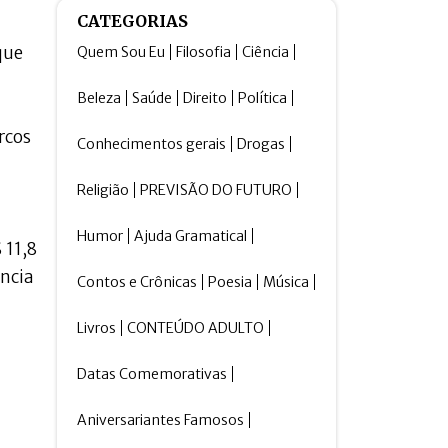
CATEGORIAS
que
Quem Sou Eu
Filosofia
Ciência
Beleza
Saúde
Direito
Política
rcos
Conhecimentos gerais
Drogas
Religião
PREVISÃO DO FUTURO
Humor
Ajuda Gramatical
 11,8
ência
Contos e Crônicas
Poesia
Música
Livros
CONTEÚDO ADULTO
Datas Comemorativas
Aniversariantes Famosos