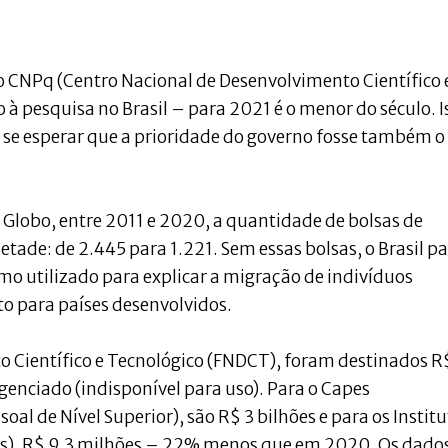
o CNPq (Centro Nacional de Desenvolvimento Científico 
 à pesquisa no Brasil – para 2021 é o menor do século. I
se esperar que a prioridade do governo fosse também o
 Globo, entre 2011 e 2020, a quantidade de bolsas de
tade: de 2.445 para 1.221. Sem essas bolsas, o Brasil p
o utilizado para explicar a migração de indivíduos
o para países desenvolvidos.
 Científico e Tecnológico (FNDCT), foram destinados R
genciado (indisponível para uso). Para o Capes
l de Nível Superior), são R$ 3 bilhões e para os Institu
ões), R$ 9,3 milhões – 22% menos que em 2020. Os dado