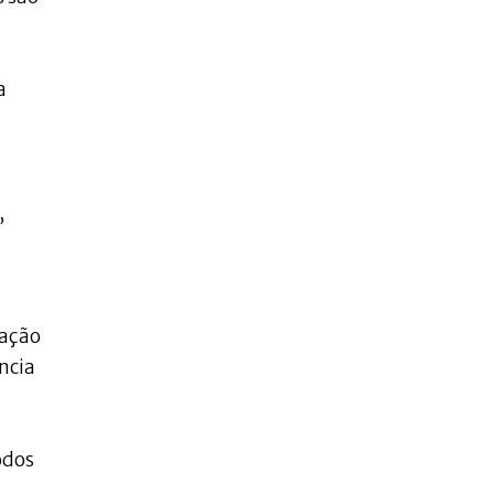
a
,
a
cação
ncia
odos