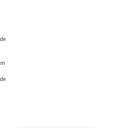
 de
sem
ade