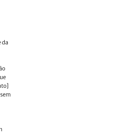
e da
tão
que
nto]
assem
m