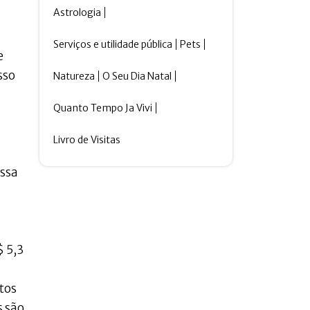
Astrologia
Serviços e utilidade pública
Pets
e
sso
Natureza
O Seu Dia Natal
Quanto Tempo Ja Vivi
Livro de Visitas
assa
$ 5,3
tos
s são