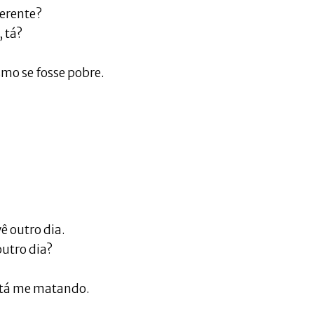
ferente?
 tá?
mo se fosse pobre.
ê outro dia.
utro dia?
stá me matando.