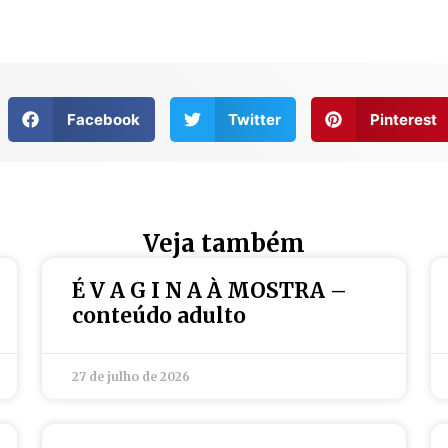
Facebook
Twitter
Pinterest
Veja também
É V A G I N A À MOSTRA –
conteúdo adulto
27 de julho de 2026