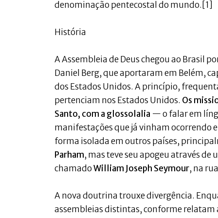
denominação pentecostal do mundo.[1]
História
A Assembleia de Deus chegou ao Brasil po
Daniel Berg, que aportaram em Belém, ca
dos Estados Unidos. A princípio, frequen
pertenciam nos Estados Unidos.
Os missio
Santo, com a glossolalia
— o falar em líng
manifestações que já vinham ocorrendo 
forma isolada em outros países, princip
Parham
, mas teve seu apogeu através de 
chamado
William Joseph Seymour
, na ru
A nova doutrina trouxe divergência. Enqu
assembleias distintas, conforme relatam a