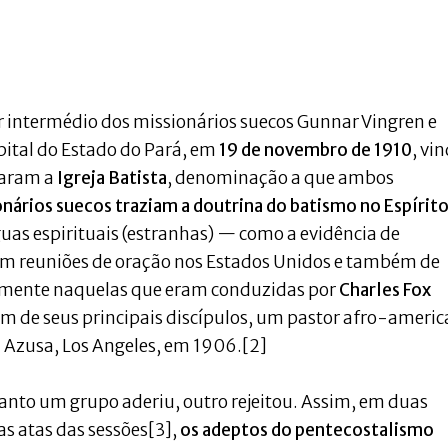
r intermédio dos missionários suecos Gunnar Vingren e
pital do Estado do Pará, em
19 de novembro de 1910
, vi
taram a
Igreja Batista
, denominação a que ambos
nários suecos traziam a doutrina do batismo no Espírit
uas espirituais (estranhas) — como a evidência de
em reuniões de oração nos Estados Unidos e também de
almente naquelas que eram conduzidas por
Charles Fox
um de seus principais discípulos, um pastor afro-americ
a Azusa, Los Angeles, em 1906.[2]
anto um grupo aderiu, outro rejeitou. Assim, em duas
s atas das sessões[3],
os adeptos do pentecostalismo