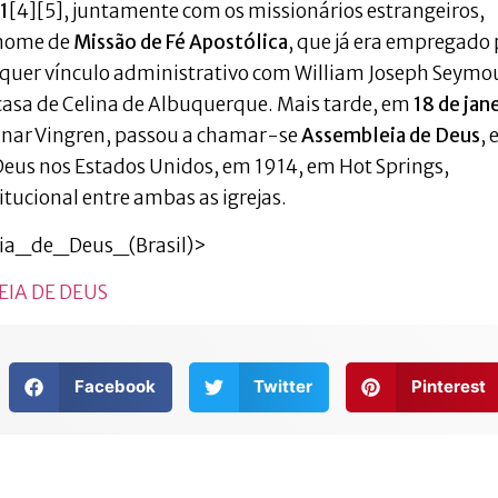
1
[4][5], juntamente com os missionários estrangeiros,
 nome de
Missão de Fé Apostólica
, que já era empregado 
uer vínculo administrativo com William Joseph Seymou
 casa de Celina de Albuquerque. Mais tarde, em
18 de jan
unnar Vingren, passou a chamar-se
Assembleia de Deus
,
Deus nos Estados Unidos, em 1914, em Hot Springs,
tucional entre ambas as igrejas.
eia_de_Deus_(Brasil)>
IA DE DEUS
Facebook
Twitter
Pinterest