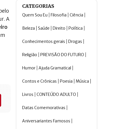
CATEGORIAS
pelo
Quem Sou Eu
Filosofia
Ciência
r. A
eiro
Beleza
Saúde
Direito
Política
 em
Conhecimentos gerais
Drogas
Religião
PREVISÃO DO FUTURO
Humor
Ajuda Gramatical
Contos e Crônicas
Poesia
Música
Livros
CONTEÚDO ADULTO
Datas Comemorativas
Aniversariantes Famosos