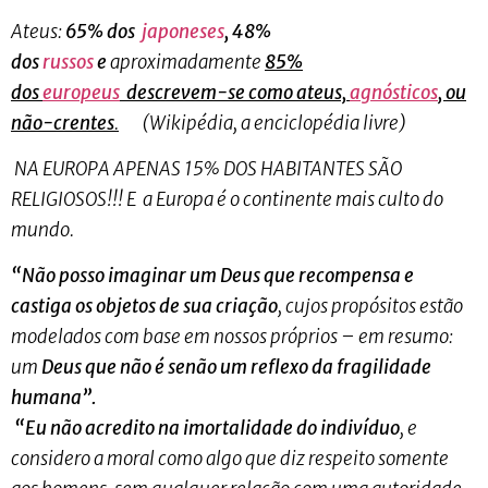
Ateus:
65% dos
japoneses
, 48%
dos
russos
e
aproximadamente
85%
dos
europeus
descrevem-se como ateus,
agnósticos
, ou
não-crentes
.
(Wikipédia, a enciclopédia livre)
NA EUROPA APENAS 15% DOS HABITANTES SÃO
RELIGIOSOS!!! E a Europa é o continente mais culto do
mundo.
“Não posso imaginar um Deus que recompensa e
castiga os objetos de sua criação
, cujos propósitos estão
modelados com base em nossos próprios – em resumo:
um
Deus que não é senão um reflexo da fragilidade
humana”.
“Eu não acredito na imortalidade do indivíduo
, e
considero a moral como algo que diz respeito somente