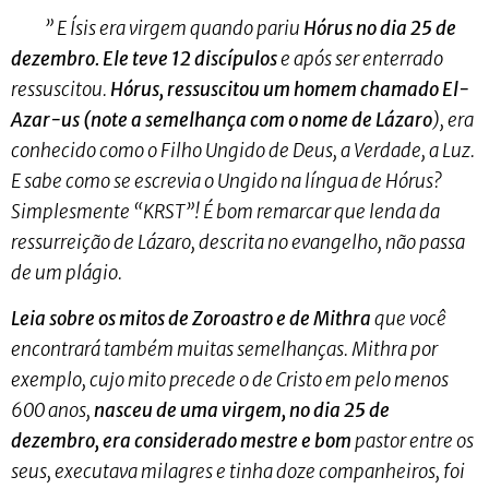
” E Ísis era virgem quando pariu
Hórus no dia 25 de
dezembro. Ele teve 12 discípulos
e após ser enterrado
ressuscitou.
Hórus, ressuscitou um homem chamado El-
Azar-us (note a semelhança com o nome de Lázaro
), era
conhecido como o Filho Ungido de Deus, a Verdade, a Luz.
E sabe como se escrevia o Ungido na língua de Hórus?
Simplesmente “KRST”! É bom remarcar que lenda da
ressurreição de Lázaro, descrita no evangelho, não passa
de um plágio.
Leia sobre os mitos de Zoroastro e de Mithra
que você
encontrará também muitas semelhanças. Mithra por
exemplo, cujo mito precede o de Cristo em pelo menos
600 anos,
nasceu de uma virgem, no dia 25 de
dezembro, era considerado mestre e bom
pastor entre os
seus, executava milagres e tinha doze companheiros, foi