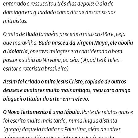
enterrado e ressuscitou três dias depois! O dia de
domingo era guardado como dia de descanso dos
mitraistas.
O mito de Buda também precede o mito cristão e, veja
que maravilha:
Buda nasceu da virgem Maya, ele aboliu
a idolatria
, operava milagres era considerado o bom
pastor e subiu ao Nirvana, ou céu. ( Apud Lelê Teles-
esritor e roteristra brasileiro)
Assim foi criado o mito Jesus Cristo, copiado de outros
deuses e avatares muito mais antigos, meu caro amigo
blogueiro titular do arte-em-relevo.
O Novo Testamento é uma fábula.
Parte de relatos orais e
foi escrito muito mais tarde, numa língua distinta
(grego) daquela falada na Palestina, além de sofrer
inúmeras modificações e intervenções (cerca de