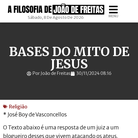
MENU
Sábado, 8 De Agosto De 2026
BASES DO MITO DE
JESUS
Por João de Freitas
30/11/2024 08:16
Religião
* José Boy de Vasconcellos
O Texto abaixo é uma resposta de um juiz a um
blogueiro desses que vivem atacando os ateus.