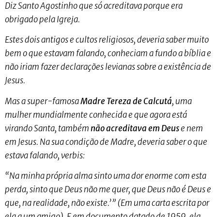
Diz Santo Agostinho que só acreditava porque era
obrigado pela Igreja.
Estes dois antigos e cultos religiosos, deveria saber muito
bem o que estavam falando, conheciam a fundo a bíblia e
não iriam fazer declarações levianas sobre a existência de
Jesus.
Mas a super-famosa
Madre Tereza de Calcutá
, uma
mulher mundialmente conhecida e que agora está
virando Santa, também
não acreditava em Deus
e nem
em Jesus. Na sua condição de Madre, deveria saber o que
estava falando, verbis:
“Na minha própria alma sinto uma dor enorme com esta
perda, sinto que Deus não me quer, que Deus não é Deus e
que, na realidade, não existe.’” (Em uma carta escrita por
ela a um amigo). E em documento datado de 1959, ela