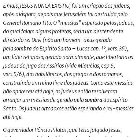
E mais, JESUS NUNCA EXISTIU, foi um criação dos judeus,
após diáspora, depois que Jerusalém foi destruída pelo
General Romano Tito. O “messias” esperado pelos judeus,
do qual falam alguns profetas, seria um descendente
direto do rei Davi (não um homem-deus gerado
pela
sombra
do Espírito Santo – Lucas cap. 1º, vers. 35),
um líder religioso, gerado normalmente, que libertaria os
judeus do jugo dos Assírios (vide Miquéias, cap.5,
vers.5/6), dos babilônicos, dos gregos e dos romanos,
construindo um reino livre dos judeus. Como este messias
não apareceu até hoje, os judeus então resolveram
arranjar um messias de gerado pela
sombra
do Espírito
Santo. Os judeus ortodoxos estão esperando o rei-messias
até hoje.
O governador Pôncio Pilatos, que teria julgado Jesus,