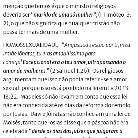
menção que temos é que o ministro religiosos
deveria ser “
marido de uma só mulher
“, (I Timóteo, 3:
2), o que não significa que qualquer cristão não
possa ter mais de uma mulher.
HOMOSSEXUALIDADE: “
Angustiado estou por ti, meu
irmão Jônatas; tu eras amabilíssimo para
comigo!
Excepcional era o teu amor, ultrapassando o
amor de mulheres
.
” (2 Samuel 1.26). Os religiosos
argumentam que isso não podia referir-se a amor
sexual, porque isso está proibido na lei em Lv 20.13;
18.22. Mas eles só não levam em conta que essa lei
não era conhecida até os dias da reforma do templo
por Josias. Davi e Jônatas não conheciam uma lei de
Moisés, tanto que Josias disse que a páscoa não era
celebrada
“
desde os dias dos juízes que julgaram a