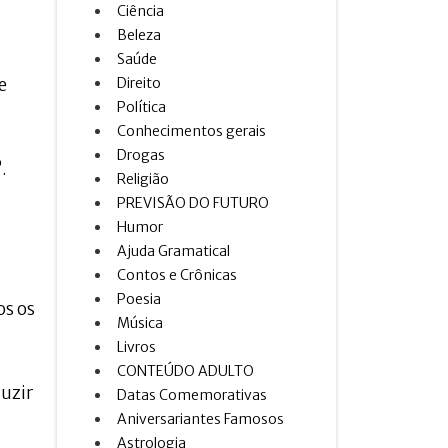
Ciência
Beleza
Saúde
e
Direito
Política
Conhecimentos gerais
Drogas
.
Religião
PREVISÃO DO FUTURO
Humor
Ajuda Gramatical
Contos e Crônicas
Poesia
os os
Música
Livros
CONTEÚDO ADULTO
duzir
Datas Comemorativas
Aniversariantes Famosos
Astrologia