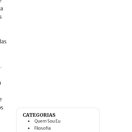
e
ma
s
das
.
à
e
os
CATEGORIAS
Quem Sou Eu
Filosofia