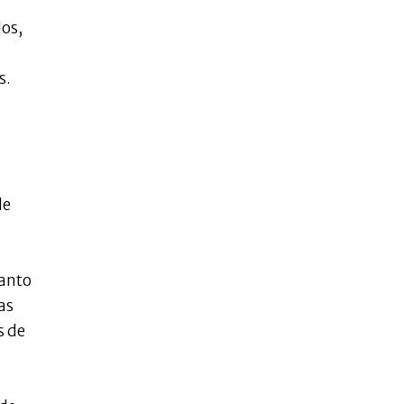
dos,
s.
de
uanto
as
s de