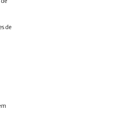
 de
es de
rem