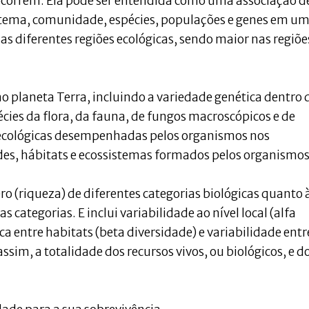
ocorrem. Ela pode ser entendida como uma associação d
stema, comunidade, espécies, populações e genes em u
as diferentes regiões ecológicas, sendo maior nas regiõe
no planeta Terra, incluindo a variedade genética dentro 
écies da flora, da fauna, de fungos macroscópicos e de
 ecológicas desempenhadas pelos organismos nos
des, hábitats e ecossistemas formados pelos organismos
o (riqueza) de diferentes categorias biológicas quanto 
 categorias. E inclui variabilidade ao nível local (alfa
 entre habitats (beta diversidade) e variabilidade entr
ssim, a totalidade dos recursos vivos, ou biológicos, e d