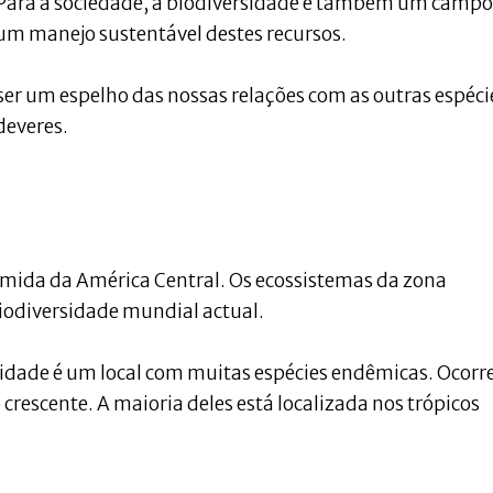
 Para a sociedade, a biodiversidade é também um campo
r um manejo sustentável destes recursos.
ser um espelho das nossas relações com as outras espéci
 deveres.
 úmida da América Central. Os ecossistemas da zona
biodiversidade mundial actual.
rsidade é um local com muitas espécies endêmicas. Ocor
escente. A maioria deles está localizada nos trópicos