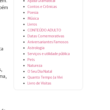
vem.
Ajuda Gramatical
Contos e Crônicas
mbém
Poesia
Música
Livros
CONTEÚDO ADULTO
Datas Comemorativas
,
Aniversariantes Famosos
Astrologia
ta
Serviços e utilidade pública
Pets
Natureza
s,
O Seu Dia Natal
ima,
Quanto Tempo Ja Vivi
Livro de Visitas