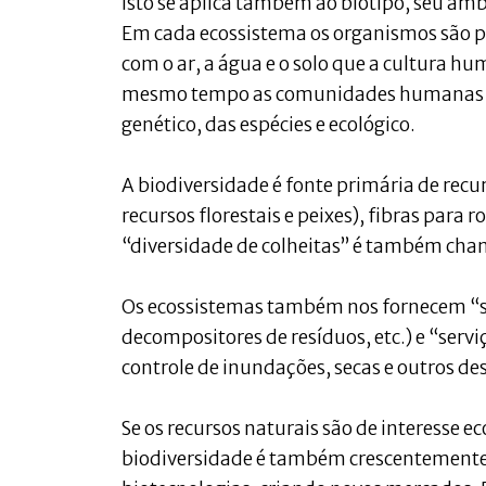
Isto se aplica também ao biótipo, seu am
Em cada ecossistema os organismos são 
com o ar, a água e o solo que a cultura h
mesmo tempo as comunidades humanas tê
genético, das espécies e ecológico.
A biodiversidade é fonte primária de recu
recursos florestais e peixes), fibras para
“diversidade de colheitas” é também cha
Os ecossistemas também nos fornecem “sup
decompositores de resíduos, etc.) e “serv
controle de inundações, secas e outros de
Se os recursos naturais são de interesse
biodiversidade é também crescentemente 