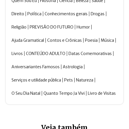
Quem Sou Eu
Filosofia
Ciência
Beleza
Saúde
Direito
Política
Conhecimentos gerais
Drogas
Religião
PREVISÃO DO FUTURO
Humor
Ajuda Gramatical
Contos e Crônicas
Poesia
Música
Livros
CONTEÚDO ADULTO
Datas Comemorativas
Aniversariantes Famosos
Astrologia
Serviços e utilidade pública
Pets
Natureza
O Seu Dia Natal
Quanto Tempo Ja Vivi
Livro de Visitas
Veja também