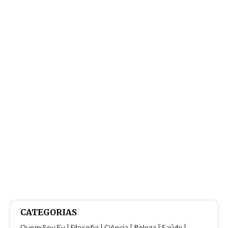
CATEGORIAS
Quem Sou Eu
Filosofia
Ciência
Beleza
Saúde