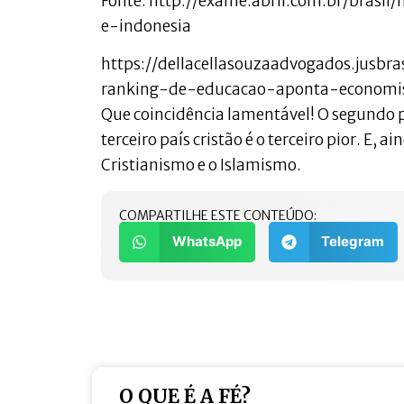
Fonte: http://exame.abril.com.br/bras
e-indonesia
https://dellacellasouzaadvogados.jusbr
ranking-de-educacao-aponta-economi
Que coincidência lamentável! O segundo pa
terceiro país cristão é o terceiro pior. E,
Cristianismo e o Islamismo.
COMPARTILHE ESTE CONTEÚDO:
WhatsApp
Telegram
O QUE É A FÉ?