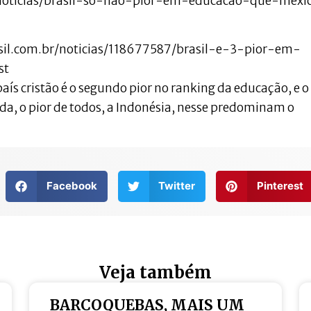
il/noticias/brasil-so-nao-pior-em-educacao-que-mexi
asil.com.br/noticias/118677587/brasil-e-3-pior-em-
st
ís cristão é o segundo pior no ranking da educação, e o
 ainda, o pior de todos, a Indonésia, nesse predominam o
Facebook
Twitter
Pinterest
Veja também
BARCOQUEBAS, MAIS UM