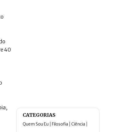
to
ado
re 40
o
bia,
CATEGORIAS
Quem Sou Eu
Filosofia
Ciência