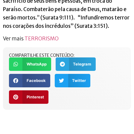
sacrifício de seus bens e pessoas, em troca do
Paraíso. Combaterão pela causa de Deus, matarão e
serão mortos.
”
(Surata 9:111). “Infundiremos terror
nos corações dos incrédulos” (Surata 3:151).
Ver mais
TERRORISMO
COMPARTILHE ESTE CONTEÚDO:
WhatsApp
Telegram
Facebook
Twitter
Pinterest