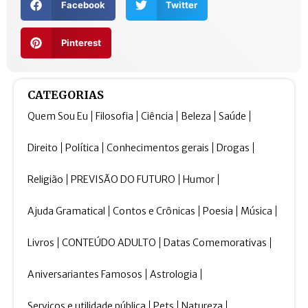
Facebook
Twitter
Pinterest
CATEGORIAS
Quem Sou Eu
Filosofia
Ciência
Beleza
Saúde
Direito
Política
Conhecimentos gerais
Drogas
Religião
PREVISÃO DO FUTURO
Humor
Ajuda Gramatical
Contos e Crônicas
Poesia
Música
Livros
CONTEÚDO ADULTO
Datas Comemorativas
Aniversariantes Famosos
Astrologia
Serviços e utilidade pública
Pets
Natureza