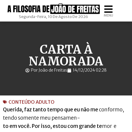
MENU
Segunda-Feira, 10 De Agosto De 2026
CARTA À
NAMORADA
Por João de Freitas
14/12/2024 02:28
CONTEÚDO ADULTO
Querida, faz tanto tempo que eu não me
conformo,
tendo somente meu pensamen-
to em você. Por isso, estou com grande te
mor e