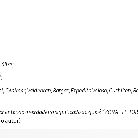
nálise;
;
oini, Gedimar, Valdebran, Bargas, Expedito Veloso, Gushiken, R
itor entendo o verdadeiro significado do que é “ZONA ELEITO
o autor)