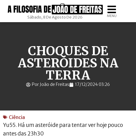
MENU
Sábado, 8 De Agosto De 2026
CHOQUES DE
ASTERÓIDES NA
TERRA
Por João de Freitas
17/12/2024 03:26
Ciência
Yu55. Há um asteróide para tentar ver hoje pouco
antes das 23h30