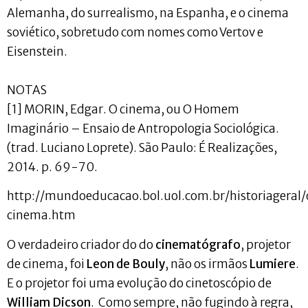
Alemanha, do surrealismo, na Espanha, e o cinema
soviético, sobretudo com nomes como Vertov e
Eisenstein.
NOTAS
[1] MORIN, Edgar. O cinema, ou O Homem
Imaginário – Ensaio de Antropologia Sociológica.
(trad. Luciano Loprete). São Paulo: É Realizações,
2014. p. 69-70.
http://mundoeducacao.bol.uol.com.br/historiageral
cinema.htm
O verdadeiro criador do do
cinematógrafo
, projetor
de cinema, foi
Leon de Bouly
, não os irmãos
Lumiere
.
E o projetor foi uma evolução do cinetoscópio de
William Dicson
. Como sempre, não fugindo à regra,