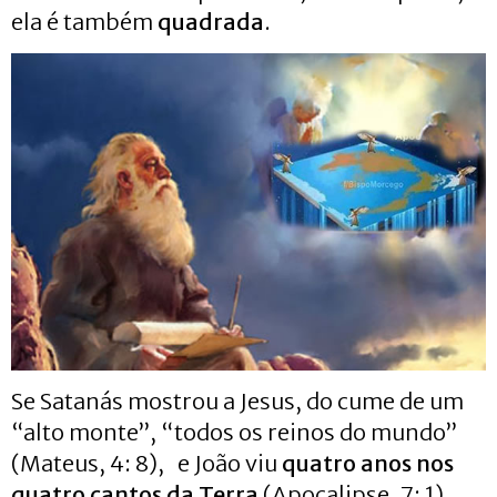
ela é também
quadrada
.
Se Satanás mostrou a Jesus, do cume de um
“alto monte”, “todos os reinos do mundo”
(Mateus, 4: 8), e João viu
quatro anos nos
quatro cantos da Terra
(Apocalipse, 7: 1),