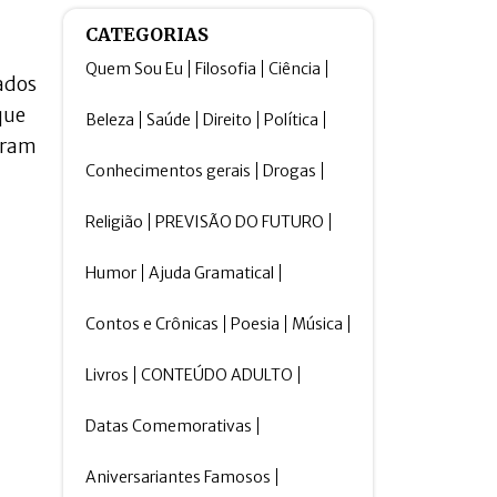
CATEGORIAS
Quem Sou Eu
Filosofia
Ciência
ados
que
Beleza
Saúde
Direito
Política
oram
Conhecimentos gerais
Drogas
Religião
PREVISÃO DO FUTURO
Humor
Ajuda Gramatical
Contos e Crônicas
Poesia
Música
Livros
CONTEÚDO ADULTO
Datas Comemorativas
Aniversariantes Famosos