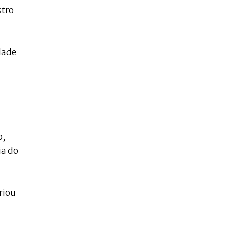
stro
dade
o,
ia do
riou