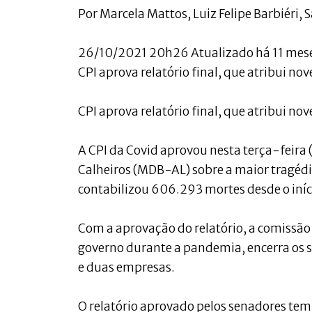
Por Marcela Mattos, Luiz Felipe Barbiéri, 
26/10/2021 20h26 Atualizado há 11 mes
CPI aprova relatório final, que atribui no
CPI aprova relatório final, que atribui no
A CPI da Covid aprovou nesta terça-feira (
Calheiros (MDB-AL) sobre a maior tragédia 
contabilizou 606.293 mortes desde o iní
Com a aprovação do relatório, a comissão 
governo durante a pandemia, encerra os s
e duas empresas.
O relatório aprovado pelos senadores tem 