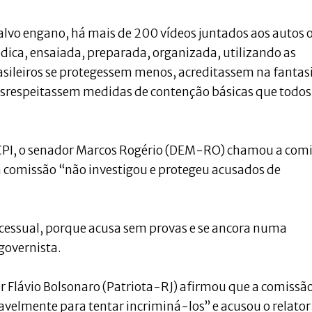
Salvo engano, há mais de 200 vídeos juntados aos autos 
dica, ensaiada, preparada, organizada, utilizando as
asileiros se protegessem menos, acreditassem na fantas
srespeitassem medidas de contenção básicas que todos
 CPI, o senador Marcos Rogério (DEM-RO) chamou a com
 a comissão “não investigou e protegeu acusados de
ocessual, porque acusa sem provas e se ancora numa
 governista.
or Flávio Bolsonaro (Patriota-RJ) afirmou que a comissã
avelmente para tentar incriminá-los” e acusou o relator