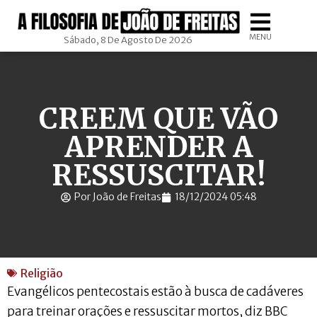
MENU
Sábado, 8 De Agosto De 2026
CREEM QUE VÃO
APRENDER A
RESSUSCITAR!
Por João de Freitas
18/12/2024 05:48
Religião
Evangélicos pentecostais estão à busca de cadáveres
para treinar orações e ressuscitar mortos, diz BBC