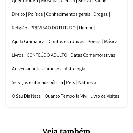
Quem Sou Eu
Filosofia
Ciência
Beleza
Saúde
Direito
Política
Conhecimentos gerais
Drogas
Religião
PREVISÃO DO FUTURO
Humor
Ajuda Gramatical
Contos e Crônicas
Poesia
Música
Livros
CONTEÚDO ADULTO
Datas Comemorativas
Aniversariantes Famosos
Astrologia
Serviços e utilidade pública
Pets
Natureza
O Seu Dia Natal
Quanto Tempo Ja Vivi
Livro de Visitas
Veja também