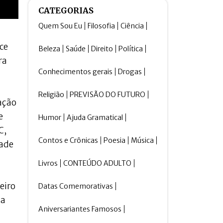
CATEGORIAS
Quem Sou Eu
Filosofia
Ciência
ce
Beleza
Saúde
Direito
Política
ra
Conhecimentos gerais
Drogas
Religião
PREVISÃO DO FUTURO
ação
e
Humor
Ajuda Gramatical
C,
Contos e Crônicas
Poesia
Música
dade
Livros
CONTEÚDO ADULTO
eiro
Datas Comemorativas
da
Aniversariantes Famosos