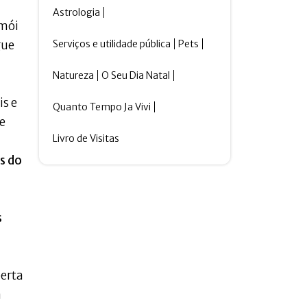
Astrologia
 mói
Serviços e utilidade pública
Pets
gue
Natureza
O Seu Dia Natal
is e
Quanto Tempo Ja Vivi
e
Livro de Visitas
s do
s
berta
a