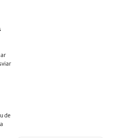
s
nar
sviar
u de
 a