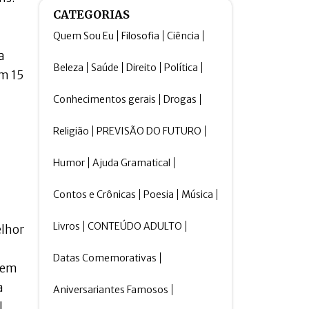
CATEGORIAS
Quem Sou Eu
Filosofia
Ciência
a
Beleza
Saúde
Direito
Política
em 15
Conhecimentos gerais
Drogas
Religião
PREVISÃO DO FUTURO
Humor
Ajuda Gramatical
Contos e Crônicas
Poesia
Música
Livros
CONTEÚDO ADULTO
elhor
Datas Comemorativas
 em
a
Aniversariantes Famosos
l.