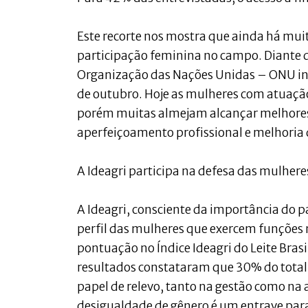
Este recorte nos mostra que ainda há mui
participação feminina no campo. Diante d
Organização das Nações Unidas – ONU inst
de outubro. Hoje as mulheres com atuaçã
porém muitas almejam alcançar melhores 
aperfeiçoamento profissional e melhoria d
A Ideagri participa na defesa das mulher
A Ideagri, consciente da importância do p
perfil das mulheres que exercem funções 
pontuação no Índice Ideagri do Leite Bras
resultados constataram que 30% do tota
papel de relevo, tanto na gestão como na 
desigualdade de gênero é um entrave para