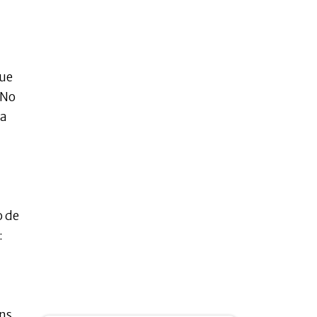
que
 No
da
o de
:
ns.