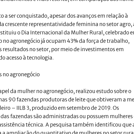
to a ser conquistado, apesar dos avanços em relação à
a crescente representatividade feminina no setor agro, 
ituiu o Dia Internacional da Mulher Rural, celebrado 
o no agronegócio já ocupam 43% da força de trabalho,
resultados no setor, por meio de investimentos em
o acesso à tecnologia.
es no agronegócio
apel da mulher no agronegócio, realizou estudo sobre o
nas 90 fazendas produtoras de leite que obtiveram a m
ileiro – IILB 3, produzido em setembro de 2019. Os
l das fazendas são administradas ou possuem mulheres
assistência técnica. A pesquisa também identificou que 
 a ampliação do quantitativo de mulheres no setor rura