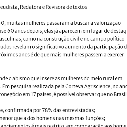
eudista, Redatora e Revisora de textos
60, muitas mulheres passaram a buscar a valorização
ase 60 anos depois, elas já aparecem em lugar de desta
culinas, como na construção civil e no campo político.
tudos revelam o significativo aumento da participação 
próximos anos é de que mais mulheres passem a exercer
ande o abismo que insere as mulheres do meio rural em
 Em pesquisa realizada pela Corteva Agriscience, no an
negócio em 17 países, é possível observar que no Brasil
e, confirmada por 78% das entrevistadas;
menor que a dos homens nas mesmas funções;
inanciamentos é mais restrito, em comparação aos home