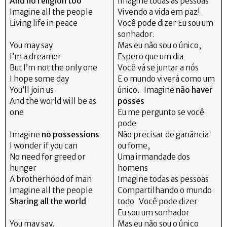
And no religion too
Imagine todas as pessoas
Imagine all the people
Vivendo a vida em paz!
Living life in peace
Você pode dizer Eu sou um
sonhador.
You may say
Mas eu não sou o único,
I’m a dreamer
Espero que um dia
But I’m not the only one
Você vá se juntar a nós
I hope some day
E o mundo viverá como um
You’ll join us
único. Imagine
não haver
And the world will be as
posses
one
Eu me pergunto se você
pode
Imagine
no possessions
Não precisar de ganância
I wonder if you can
ou fome,
No need for greed or
Uma irmandade dos
hunger
homens
A brotherhood of man
Imagine todas as pessoas
Imagine all the people
Compartilhando o mundo
Sharing all the world
todo Você pode dizer
Eu sou um sonhador
You may say,
Mas eu não sou o único