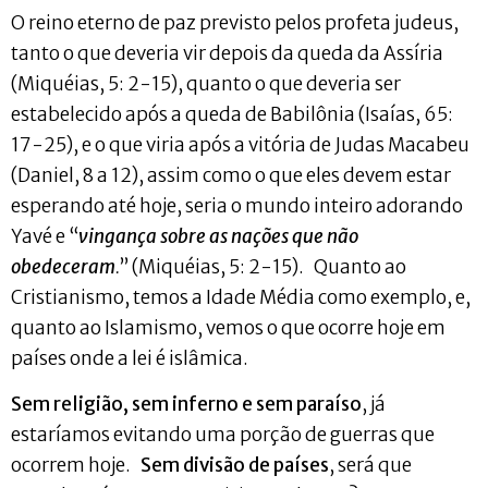
O reino eterno de paz previsto pelos profeta judeus,
tanto o que deveria vir depois da queda da Assíria
(Miquéias, 5: 2-15), quanto o que deveria ser
estabelecido após a queda de Babilônia (Isaías, 65:
17-25), e o que viria após a vitória de Judas Macabeu
(Daniel, 8 a 12), assim como o que eles devem estar
esperando até hoje, seria o mundo inteiro adorando
Yavé e “
vingança sobre as nações que não
obedeceram
.
” (Miquéias, 5: 2-15). Quanto ao
Cristianismo, temos a Idade Média como exemplo, e,
quanto ao Islamismo, vemos o que ocorre hoje em
países onde a lei é islâmica.
Sem religião, sem inferno e sem paraíso
, já
estaríamos evitando uma porção de guerras que
ocorrem hoje.
Sem divisão de países
, será que