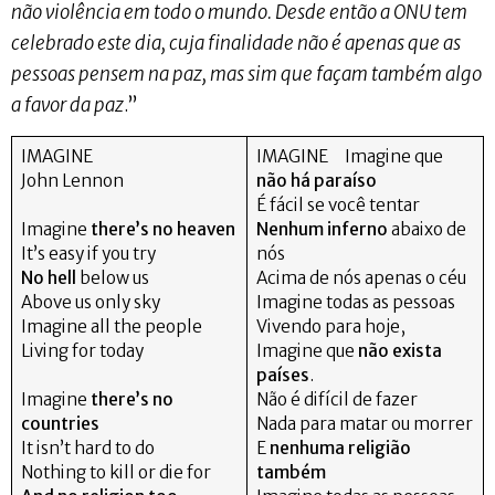
não violência em todo o mundo. Desde então a ONU tem
celebrado este dia, cuja finalidade não é apenas que as
pessoas pensem na paz, mas sim que façam também algo
a favor da paz
.”
IMAGINE
IMAGINE Imagine que
John Lennon
não há paraíso
É fácil se você tentar
Imagine
there’s no heaven
Nenhum inferno
abaixo de
It’s easy if you try
nós
No hell
below us
Acima de nós apenas o céu
Above us only sky
Imagine todas as pessoas
Imagine all the people
Vivendo para hoje,
Living for today
Imagine que
não exista
países
.
Imagine
there’s no
Não é difícil de fazer
countries
Nada para matar ou morrer
It isn’t hard to do
E
nenhuma
religião
Nothing to kill or die for
também