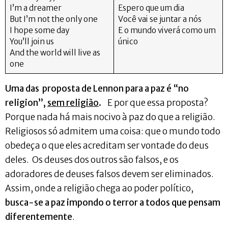
I’m a dreamer
Espero que um dia
But I’m not the only one
Você vai se juntar a nós
I hope some day
E o mundo viverá como um
You’ll join us
único
And the world will live as
one
Uma das proposta de Lennon para a paz é “no
religion”,
sem religião
.
E por que essa proposta?
Porque nada há mais nocivo à paz do que a religião.
Religiosos só admitem uma coisa: que o mundo todo
obedeça o que eles acreditam ser vontade do deus
deles. Os deuses dos outros são falsos, e os
adoradores de deuses falsos devem ser eliminados.
Assim, onde a religião chega ao poder político,
busca-se a paz impondo o terror a todos que pensam
diferentemente
.