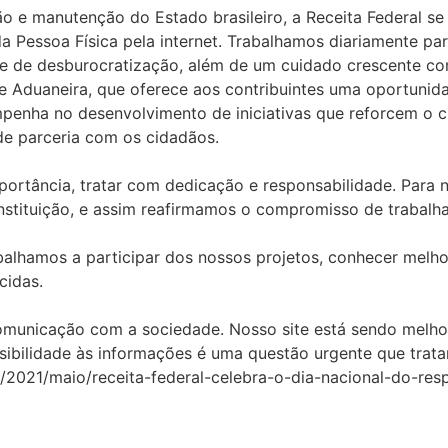
o e manutenção do Estado brasileiro, a Receita Federal se
a Pessoa Física pela internet. Trabalhamos diariamente pa
ão e de desburocratização, além de um cuidado crescente c
e Aduaneira, que oferece aos contribuintes uma oportunid
empenha no desenvolvimento de iniciativas que reforcem o 
de parceria com os cidadãos.
mportância, tratar com dedicação e responsabilidade. Para n
nstituição, e assim reafirmamos o compromisso de trabalha
hamos a participar dos nossos projetos, conhecer melhor 
cidas.
omunicação com a sociedade. Nosso site está sendo melhora
sibilidade às informações é uma questão urgente que trat
s/2021/maio/receita-federal-celebra-o-dia-nacional-do-res