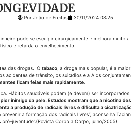
LONGEVIDADE
Por João de Freitas
30/11/2024 08:25
inheiro pode se esculpir cirurgicamente e melhora muito 
ísico e retarda o envelhecimento.
ntes das drogas. O
tabaco
, a droga mais popular, é a mai
 os acidentes de trânsito, os suicídios e a Aids conjunta
umantes ficam feias mais rapidamente
.
tica. Hábitos saudáveis podem (e devem) ser incorporados a
o pior inimigo da pele. Estudos mostram que a nicotina dest
a a produção de radicais livres e dificulta a cicatrizaçã
prevenir a formação dos radicais livres”, aconselha Tacia
 pró-juventude”.(Revista Corpo a Corpo, julho/2005)