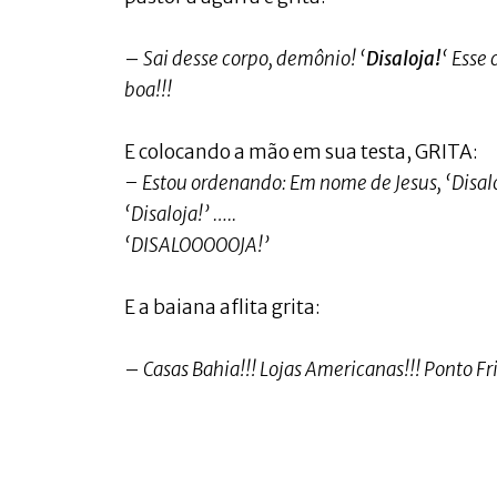
–
Sai desse corpo, demônio! ‘
Disaloja!
‘ Esse
boa!!!
E colocando a mão em sua testa, GRITA:
– Estou ordenando: Em nome de Jesus, ‘Disal
‘Disaloja!’ …..
‘DISALOOOOOJA!’
E a baiana aflita grita:
–
Casas Bahia!!! Lojas Americanas!!! Ponto Fri