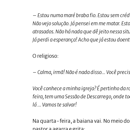
–
Estou numa maré braba fio. Estou sem créd
Não vejo solução. Já pensei em me matar. Est
atrasados. Não há nada que dê jeito nessa sit
Já perdi a esperança! Acho que já estou doe
O religioso:
–
Calma, irmã! Não é nada disso… Você precis
Você conhece a minha igreja? É pertinho da ro
feira, tem uma Sessão de Descarrego, onde tod
lá … Vamos te salvar!
Na quarta-feira, a baiana vai. No meio do
pastor a agarra e grita: