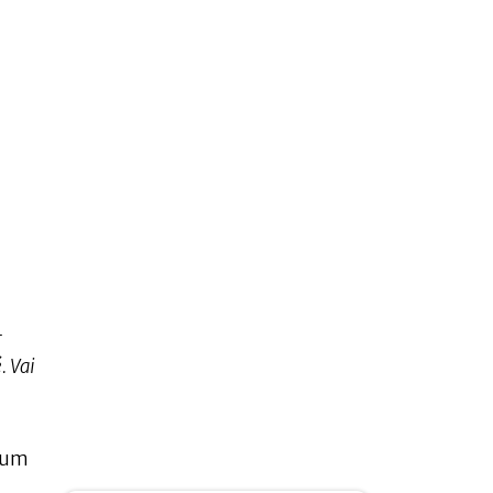
-
. Vai
, um