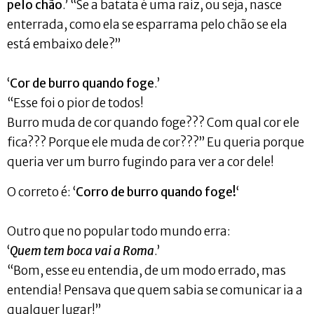
pelo chão
.’ “Se a batata é uma raiz, ou seja, nasce
enterrada, como ela se esparrama pelo chão se ela
está embaixo dele?”
‘
Cor de burro quando foge
.’
“Esse foi o pior de todos!
Burro muda de cor quando foge??? Com qual cor ele
fica??? Porque ele muda de cor???” Eu queria porque
queria ver um burro fugindo para ver a cor dele!
O correto é: ‘
Corro de burro quando foge!
‘
Outro que no popular todo mundo erra:
‘
Quem tem boca vai a Roma
.’
“Bom, esse eu entendia, de um modo errado, mas
entendia! Pensava que quem sabia se comunicar ia a
qualquer lugar!”