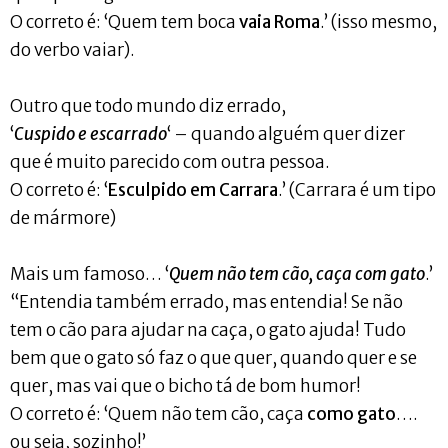
O correto é: ‘Quem tem boca
vaia Roma
.’ (isso mesmo,
do verbo vaiar).
Outro que todo mundo diz errado,
‘
Cuspido e escarrado
‘ – quando alguém quer dizer
que é muito parecido com outra pessoa.
O correto é: ‘
Esculpido em Carrara
.’ (Carrara é um tipo
de mármore)
Mais um famoso… ‘
Quem não tem cão, caça com gato
.’
“Entendia também errado, mas entendia! Se não
tem o cão para ajudar na caça, o gato ajuda! Tudo
bem que o gato só faz o que quer, quando quer e se
quer, mas vai que o bicho tá de bom humor!
O correto é: ‘Quem não tem cão, caça
como gato
….
ou seja, sozinho!’