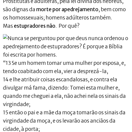
Prostitutas e adúlteras, pela lei divina dos hebreus,
são dignas da
morte por apedrejamento
, bem como
os homossexuais; homens adúlteros também.
Mas
estupradores não
. Por quê?
“13 Se um homem tomar uma mulher por esposa, e,
tendo coabitado com ela, vier a desprezá-la,
14 e lhe atribuir coisas escandalosas, e contra ela
divulgar má fama, dizendo: Tomei esta mulher e,
quando me cheguei a ela, não achei nela os sinais da
virgindade;
15 então o pai e a mãe da moça tomarão os sinais da
virgindade da moça, e os levarão aos anciãos da
cidade, à porta;