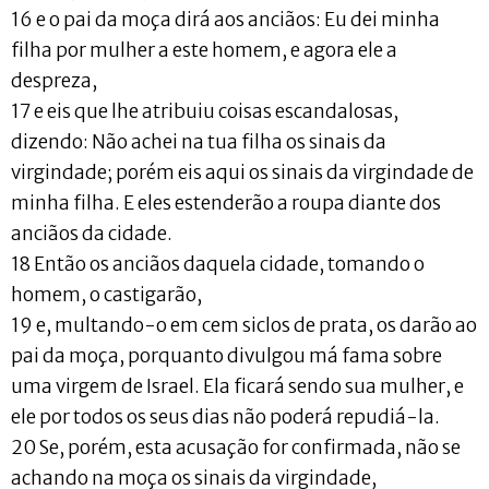
16 e o pai da moça dirá aos anciãos: Eu dei minha
filha por mulher a este homem, e agora ele a
despreza,
17 e eis que lhe atribuiu coisas escandalosas,
dizendo: Não achei na tua filha os sinais da
virgindade; porém eis aqui os sinais da virgindade de
minha filha. E eles estenderão a roupa diante dos
anciãos da cidade.
18 Então os anciãos daquela cidade, tomando o
homem, o castigarão,
19 e, multando-o em cem siclos de prata, os darão ao
pai da moça, porquanto divulgou má fama sobre
uma virgem de Israel. Ela ficará sendo sua mulher, e
ele por todos os seus dias não poderá repudiá-la.
20 Se, porém, esta acusação for confirmada, não se
achando na moça os sinais da virgindade,