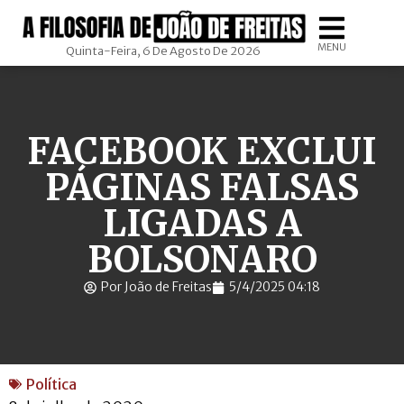
MENU
Quinta-Feira, 6 De Agosto De 2026
FACEBOOK EXCLUI
PÁGINAS FALSAS
LIGADAS A
BOLSONARO
Por João de Freitas
5/4/2025 04:18
Política