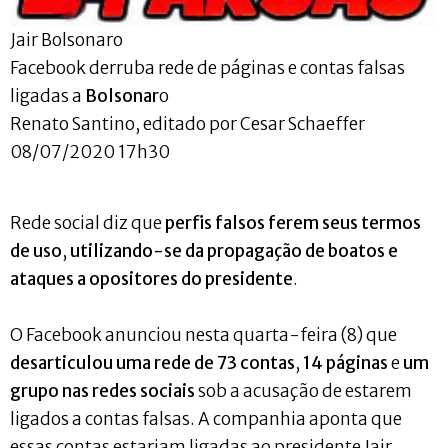
Jair Bolsonaro
Facebook derruba rede de páginas e contas falsas
ligadas a
Bolsonar
o
Renato Santino, editado por Cesar Schaeffer
08/07/2020 17h30
Rede social diz que
perfis falsos ferem seus termos
de uso
,
utilizando-se da propagação de boatos e
ataques a opositores do presidente
.
O Facebook anunciou nesta quarta-feira (8) que
desarticulou uma rede de 73 contas
,
14 páginas
e
um
grupo nas redes sociais
sob a acusação de estarem
ligados a contas falsas. A companhia aponta que
essas contas estariam ligadas ao presidente Jair