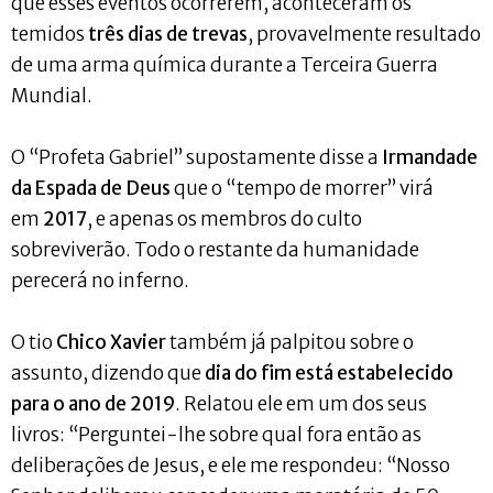
que esses eventos ocorrerem, aconteceram os
temidos
três dias de trevas
, provavelmente resultado
de uma arma química durante a Terceira Guerra
Mundial.
O “Profeta Gabriel” supostamente disse a
Irmandade
da Espada de Deus
que o “tempo de morrer” virá
em
2017
, e apenas os membros do culto
sobreviverão. Todo o restante da humanidade
perecerá no inferno.
O tio
Chico Xavier
também já palpitou sobre o
assunto, dizendo que
dia do fim está estabelecido
para o ano de 2019
. Relatou ele em um dos seus
livros: “Perguntei-lhe sobre qual fora então as
deliberações de Jesus, e ele me respondeu: “Nosso