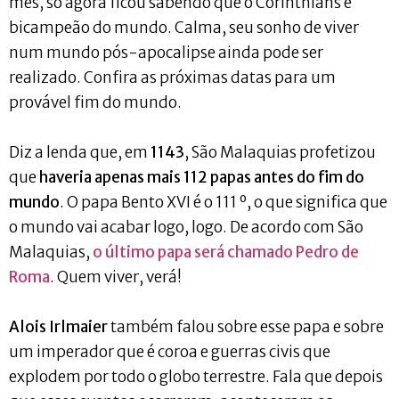
mês, só agora ficou sabendo que o Corinthians é
bicampeão do mundo. Calma, seu sonho de viver
num mundo pós-apocalipse ainda pode ser
realizado. Confira as próximas datas para um
provável fim do mundo.
Diz a lenda que, em
1143
, São Malaquias profetizou
que
haveria apenas mais 112 papas antes do fim do
mundo
. O papa Bento XVI é o 111 º, o que significa que
o mundo vai acabar logo, logo. De acordo com São
Malaquias,
o último papa será chamado Pedro de
Roma
. Quem viver, verá!
Alois Irlmaier
também falou sobre esse papa e sobre
um imperador que é coroa e guerras civis que
explodem por todo o globo terrestre. Fala que depois