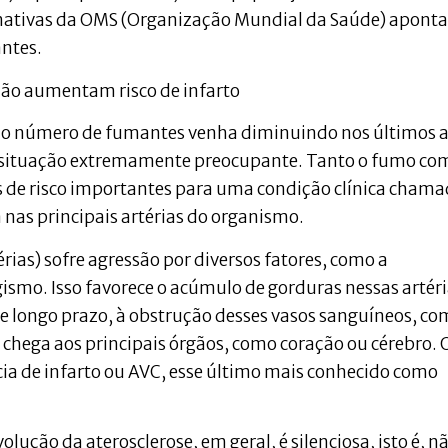
mativas da OMS (Organização Mundial da Saúde) apont
ntes.
ão aumentam risco de infarto
 o número de fumantes venha diminuindo nos últimos 
a situação extremamente preocupante. Tanto o fumo co
s de risco importantes para uma condição clínica cham
 nas principais artérias do organismo.
rias) sofre agressão por diversos fatores, como a
gismo. Isso favorece o acúmulo de gorduras nessas artéri
 e longo prazo, à obstrução desses vasos sanguíneos, co
hega aos principais órgãos, como coração ou cérebro. 
ncia de infarto ou AVC, esse último mais conhecido como
lução da aterosclerose, em geral, é silenciosa, isto é, n