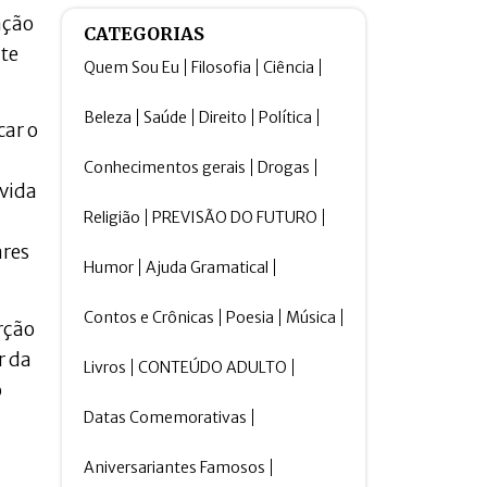
ação
CATEGORIAS
nte
Quem Sou Eu
Filosofia
Ciência
Beleza
Saúde
Direito
Política
car o
Conhecimentos gerais
Drogas
 vida
Religião
PREVISÃO DO FUTURO
ares
Humor
Ajuda Gramatical
Contos e Crônicas
Poesia
Música
orção
r da
Livros
CONTEÚDO ADULTO
o
Datas Comemorativas
Aniversariantes Famosos