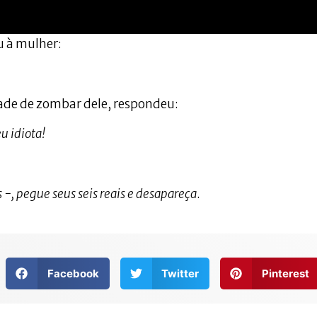
u à mulher:
ade de zombar dele, respondeu:
u idiota!
-, pegue seus seis reais e desapareça
.
Facebook
Twitter
Pinterest