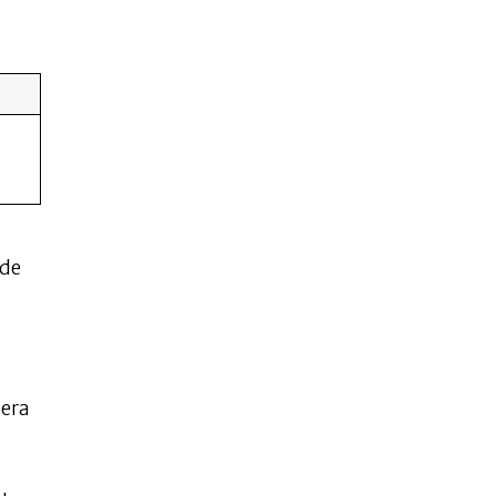
nde
 era