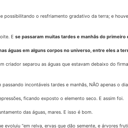
e possibilitando o resfriamento gradativo da terra; e houve
oite. E
se passaram muitas tardes e manhãs do primeiro e
s águas em alguns corpos no universo, entre eles a ter
e um criador separou as águas que estavam debaixo do fir
m passando incontáveis tardes e manhãs, NÃO apenas o di
epressões, ficando exposto o elemento seco. E assim foi.
juntamento das águas, mares. E isso é bom.
ue evoluiu “em relva, ervas que dão semente, e árvores fru