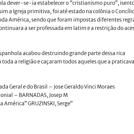
a dever-se-ia estabelecer o “cristianismo puro”, isent
m a Igreja primitiva, foi até estado na colônia o Concíli
oda América, sendo que foram impostas diferentes regr
continuara a ser professada em latim e a restrição do ace
 espanhola acabou destruindo grande parte dessa rica
m toda a religião e caçaram todos aqueles que a praticav
da Geral e do Brasil – Jose Geraldo Vinci Moraes
colonial – BARNADAS, Josep M
da América” GRUZINSKI, Serge”