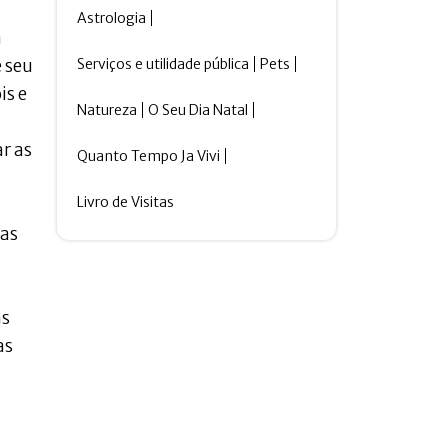
Astrologia
a
Serviços e utilidade pública
Pets
 seu
is e
Natureza
O Seu Dia Natal
r as
Quanto Tempo Ja Vivi
Livro de Visitas
 as
as
as