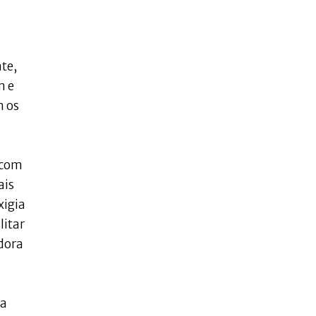
te,
m e
m os
 com
ais
xigia
litar
adora
 a