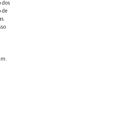
o dos
o de
as
sso
am.