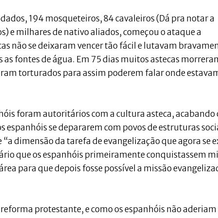
dados, 194 mosqueteiros, 84 cavaleiros (Dá pra notar a
s) e milhares de nativo aliados, começou o ataque a
ecas não se deixaram vencer tão fácil e lutavam bravamen
s as fontes de água. Em 75 dias muitos astecas morrera
oram torturados para assim poderem falar onde estava
nhóis foram autoritários com a cultura asteca, acabando
 dos espanhóis se depararem com povos de estruturas soci
e “a dimensão da tarefa de evangelização que agora se e
ssário que os espanhóis primeiramente conquistassem mi
área para que depois fosse possível a missão evangeliz
à reforma protestante, e como os espanhóis não aderiam