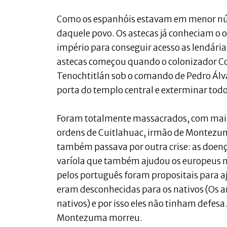
Como os espanhóis estavam em menor núm
daquele povo. Os astecas já conheciam o
império para conseguir acesso as lendária
astecas começou quando o colonizador Cor
Tenochtitlán sob o comando de Pedro Álva
porta do templo central e exterminar todos
Foram totalmente massacrados, com mais 
ordens de Cuitlahuac, irmão de Montezum
também passava por outra crise: as doen
varíola que também ajudou os europeus na
pelos português foram propositais para a
eram desconhecidas para os nativos (Os 
nativos) e por isso eles não tinham defe
Montezuma morreu.