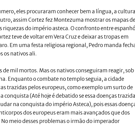
ero, eles procuraram conhecer bem a língua, a cultur
 outro, assim Cortez fez Montezuma mostrar os mapas de
s riquezas do império asteca. O confronto entre espanhó
tez teve de voltar em Vera Cruz e deixar as tropas em
ro. Em uma festa religiosa regional, Pedro manda fecha
 os nativos ali.
de mil mortos. Mas os nativos conseguiram reagir, sob
a. Enquanto o combate no templo seguia, a cidade
ças trazidas pelos europeus, como exemplo um surto de
 conquista (Até hoje é debatido se essa doenças trazid
judar na conquista do império Asteca), pois essas doenç
anticorpos dos europeus eram mais avançados que dos
sa. No meio desses problemas o irmão do imperador