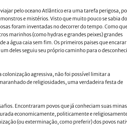
iajar pelo oceano Atlântico era uma tarefa perigosa, po
 monstros e mistérios. Visto que muito pouco se sabia d
asiosas foram inventadas no decorrer do tempo. Como qu
ros marinhos (como hydras e grandes peixes) grandes
de a água caia sem fim. Os primeiros paises que encarar
 um deles seguiu seu próprio caminho para o desconhec
colonização agressiva, não foi possível limitar a
 emaranhado de religiosidades, uma verdadeira festa de
safios. Encontraram povos que já conheciam suas minas
turada economicamente, politicamente e religiosamente
nização (ou exterminação, como preferir) dos povos nati