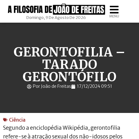
MENU
Domingo, 9 De Agosto De 2026
GERONTOFILIA –
TARADO
GERONTÓFILO
Por João de Freitas
17/12/2024 09:51
Ciência
Segundo a enciclopédia Wikipédia, gerontofilia
refere-se à atração sexual dos não-idosos pelos