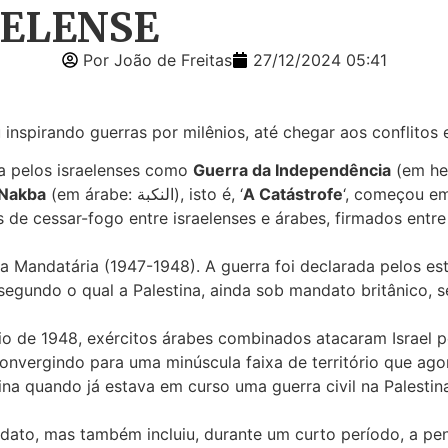
AELENSE
Por João de Freitas
27/12/2024 05:41
spirando guerras por milênios, até chegar aos conflitos e
a pelos israelenses como
Guerra da Independência
-Nakba
(em árabe: النكبة), isto é, ‘
A Catástrofe
‘, começou em
 de cessar-fogo entre israelenses e árabes, firmados entre
na Mandatária (1947-1948). A guerra foi declarada pelos e
segundo o qual a Palestina, ainda sob mandato britânico, 
o de 1948, exércitos árabes combinados atacaram Israel por 
convergindo para uma minúscula faixa de território que ago
ina quando já estava em curso uma guerra civil na Palestina
andato, mas também incluiu, durante um curto período, a pen