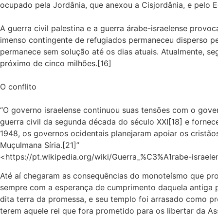
ocupado pela Jordânia, que anexou a Cisjordânia, e pelo E
A guerra civil palestina e a guerra árabe-israelense prov
imenso contingente de refugiados permaneceu disperso pel
permanece sem solução até os dias atuais. Atualmente, se
próximo de cinco milhões.[16]
O conflito
“O governo israelense continuou suas tensões com o govern
guerra civil da segunda década do século XXI[18] e fornec
1948, os governos ocidentais planejaram apoiar os cristão
Muçulmana Síria.[21]”
<https://pt.wikipedia.org/wiki/Guerra_%C3%A1rabe-israel
Até aí chegaram as consequências do monoteísmo que pro
sempre com a esperança de cumprimento daquela antiga pr
dita terra da promessa, e seu templo foi arrasado como p
terem aquele rei que fora prometido para os libertar da As