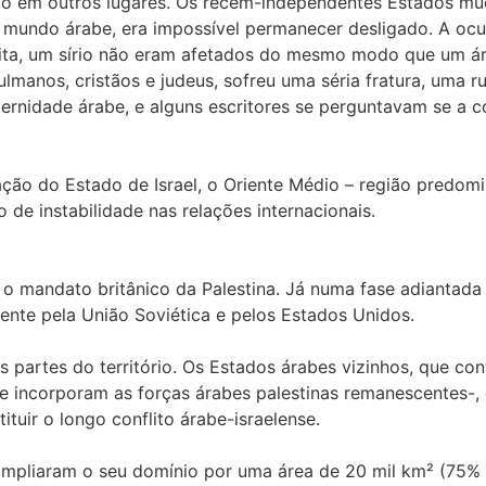
to em outros lugares. Os recém-independentes Estados mu
no mundo árabe, era impossível permanecer desligado. A oc
ita, um sírio não eram afetados do mesmo modo que um ár
anos, cristãos e judeus, sofreu uma séria fratura, uma ru
dernidade árabe, e alguns escritores se perguntavam se a c
ação do Estado de Israel, o Oriente Médio – região predo
 de instabilidade nas relações internacionais.
o mandato britânico da Palestina. Já numa fase adiantada d
ente pela União Soviética e pelos Estados Unidos.
 partes do território. Os Estados árabes vizinhos, que cont
s se incorporam as forças árabes palestinas remanescentes-,
tuir o longo conflito árabe-israelense.
mpliaram o seu domínio por uma área de 20 mil km² (75% da 