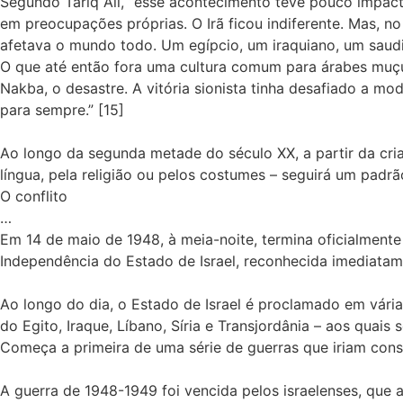
Segundo Tariq Ali, “esse acontecimento teve pouco impac
em preocupações próprias. O Irã ficou indiferente. Mas, 
afetava o mundo todo. Um egípcio, um iraquiano, um saud
O que até então fora uma cultura comum para árabes muçulm
Nakba, o desastre. A vitória sionista tinha desafiado a mo
para sempre.” [15]
Ao longo da segunda metade do século XX, a partir da cri
língua, pela religião ou pelos costumes – seguirá um padrão
O conflito
…
Em 14 de maio de 1948, à meia-noite, termina oficialmente 
Independência do Estado de Israel, reconhecida imediatam
Ao longo do dia, o Estado de Israel é proclamado em várias
do Egito, Iraque, Líbano, Síria e Transjordânia – aos quai
Começa a primeira de uma série de guerras que iriam consti
A guerra de 1948-1949 foi vencida pelos israelenses, que a