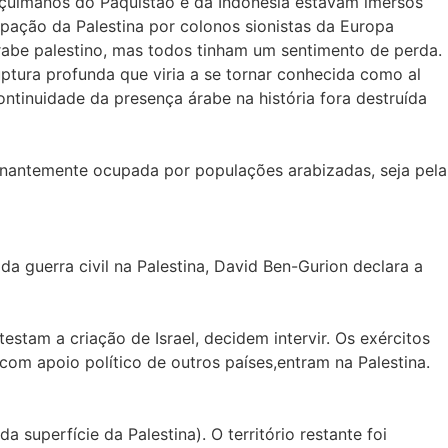
çulmanos do Paquistão e da Indonésia estavam imersos
upação da Palestina por colonos sionistas da Europa
abe palestino, mas todos tinham um sentimento de perda.
ptura profunda que viria a se tornar conhecida como al
ontinuidade da presença árabe na história fora destruída
minantemente ocupada por populações arabizadas, seja pela
a guerra civil na Palestina, David Ben-Gurion declara a
estam a criação de Israel, decidem intervir. Os exércitos
 com apoio político de outros países,entram na Palestina.
superfície da Palestina). O território restante foi