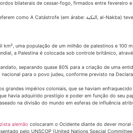
ordos bilaterais de cessar-fogo, firmados entre fevereiro e
A maior parte dos eventos a que os palestinos árab
mil km², uma população de um milhão de palestinos e 100 m
dial, a Palestina é colocada sob controle britânico, atra
o Mandato, separando quase 80% para a criação de uma enti
r nacional para o povo judeu, conforme previsto na Declara
os grandes impérios coloniais, que se haviam enfraqueci
 que havia adquirido prestígio e poder em função do seu pa
aseado na divisão do mundo em esferas de influência atri
zista alemão
colocaram o Ocidente diante do dever moral d
resentado pelo UNSCOP (United Nations Special Committee 