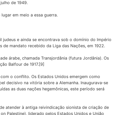
 julho de 1949.
es se referem como A Catástrofe (em árabe: النكبة, al-Nakba) teve lugar em meio a essa guerra.
il judeus e ainda se encontrava sob o domínio do Império
vés de mandato recebido da Liga das Nações, em 1922.
dade árabe, chamada Transjordânia (futura Jordânia). Os
ção Balfour de 1917.[9]
do com o conflito. Os Estados Unidos emergem como
pel decisivo na vitória sobre a Alemanha. Inaugurava-se
buídas as duas nações hegemônicas, este período será
e atender à antiga reivindicação sionista de criação de
on Palestine), liderado pelos Estados Unidos e União