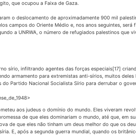
gito, que ocupou a Faixa de Gaza.
ocaram o deslocamento de aproximadamente 900 mil palestin
os campos do Oriente Médio e, nos anos seguintes, será f
gundo a UNRWA, o número de refugiados palestinos que vive
o sírio, infiltrando agentes das forças especiais[17] cria
endo armamento para extremistas anti-sírios, muitos deles 
s do Partido Nacional Socialista Sírio para derrubar o go
ense_de_1948>
meteu aos judeus o domínio do mundo. Eles viveram revol
omessa de que eles dominariam o mundo, até que, em sua 
rova de que eles não tinham um deus melhor do que os deu
síria. E, após a segunda guerra mundial, quando os britâni