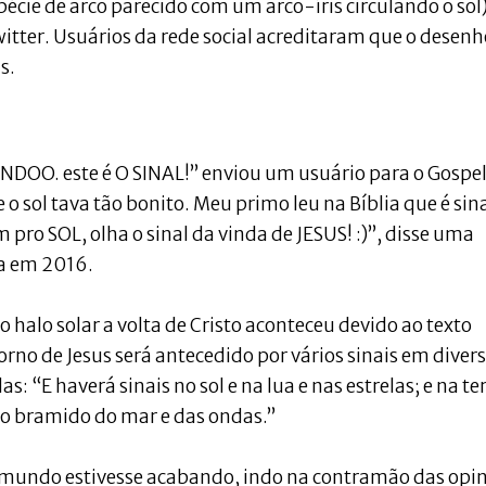
cie de arco parecido com um arco-íris circulando o sol)
itter. Usuários da rede social acreditaram que o desenh
s.
NDOO. este é O SINAL!” enviou um usuário para o Gospe
 o sol tava tão bonito. Meu primo leu na Bíblia que é sin
 pro SOL, olha o sinal da vinda de JESUS! :)”, disse uma
a em 2016.
 halo solar a volta de Cristo aconteceu devido ao texto
torno de Jesus será antecedido por vários sinais em diver
las: “E haverá sinais no sol e na lua e nas estrelas; e na te
lo bramido do mar e das ondas.”
 mundo estivesse acabando, indo na contramão das opin