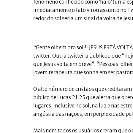
fenômeno conhecido como ‘halo’ (uma espé
imediatamente o fato virou assunto no Tw
redor do sol seria um sinal da volta de Jesu
“Gente olhem pro sol!!! JESUS ESTÁ VOLTA
twitter. Outra twitteira publicou que “hoje
que Jesus volta em breve”. “Pessoas, olhem
jovem terapeuta que sonha em ser pastor
O alto número de cristãos que creditaram o
bíblico de Lucas 21:25 que alerta que o re
lugares, inclusive no sol, na lua e nas estre
angústia das nações, em perplexidade pe
Mais nem todos os usuários creram que o