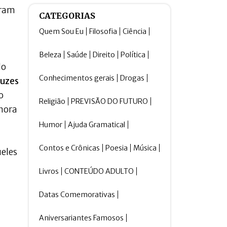
iram
CATEGORIAS
Quem Sou Eu
Filosofia
Ciência
Beleza
Saúde
Direito
Política
do
Conhecimentos gerais
Drogas
luzes
o
Religião
PREVISÃO DO FUTURO
hora
Humor
Ajuda Gramatical
Contos e Crônicas
Poesia
Música
eles
Livros
CONTEÚDO ADULTO
Datas Comemorativas
Aniversariantes Famosos