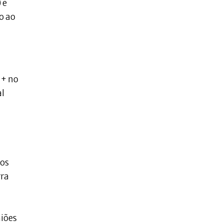
 e
o ao
l+ no
al
sos
rra
iões