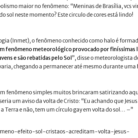
lismo maior no fenômeno: “Meninas de Brasília, vcs v
do sol neste momento? Este circulo de cores está lindo!
logia (Inmet), o fenômeno conhecido como halo é forma
um fenômeno meteorológico provocado por finíssimas 
uvens e são rebatidas pelo Sol
”, disse o meteorologista d
 varia, chegando a permanecer até mesmo durante uma 
 um fenômeno simples muitos brincaram satirizando aqu
eria um aviso da volta de Cristo: “Eu achando que Jesus
m a Terra e não, tem um círculo gay em volta do sol… –”
omeno-efeito-sol-cristaos-acreditam-volta-jesus-