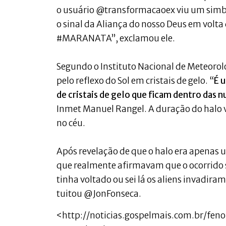
o usuário @transformacaoex viu um simbo
o sinal da Aliança do nosso Deus em volta 
#MARANATA”, exclamou ele.
Segundo o Instituto Nacional de Meteoro
pelo reflexo do Sol em cristais de gelo. “
É 
de cristais de gelo que ficam dentro das n
Inmet Manuel Rangel. A duração do halo
no céu.
Após revelação de que o halo era apenas
que realmente afirmavam que o ocorrido s
tinha voltado ou sei lá os aliens invadira
tuitou @JonFonseca.
<http://noticias.gospelmais.com.br/fen